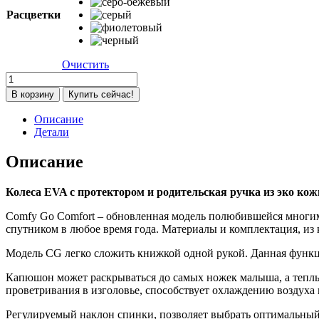
Расцветки
Очистить
Количество
товара
В корзину
Купить сейчас!
Kоляска
детская
Описание
прогулочная
Детали
Farfello
Comfy
Описание
Go
Comfort
Колеса EVA с протектором и родительская ручка из эко кож
2025,
черный
Comfy Go Comfort – обновленная модель полюбившейся многим 
спутником в любое время года. Материалы и комплектация, из к
Модель CG легко сложить книжкой одной рукой. Данная функци
Капюшон может раскрываться до самых ножек малыша, а теплый
проветривания в изголовье, способствует охлаждению воздуха 
Регулируемый наклон спинки, позволяет выбрать оптимальный 