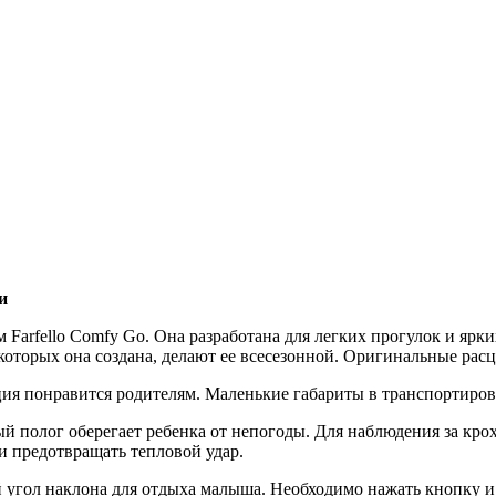
и
Farfello Comfy Go. Она разработана для легких прогулок и ярк
оторых она создана, делают ее всесезонной. Оригинальные расцв
я понравится родителям. Маленькие габариты в транспортировоч
 полог оберегает ребенка от непогоды. Для наблюдения за крох
и предотвращать тепловой удар.
угол наклона для отдыха малыша. Необходимо нажать кнопку и 