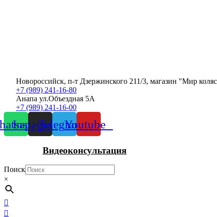
Новороссийск, п-т Дзержинского 211/3, магазин "Мир коля
+7 (989) 241-16-80
Анапа ул.Объездная 5А
+7 (989) 241-16-00
atsapp
Instagram
Telegram
Youtube
Видеоконсультация
Поиск
×