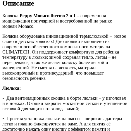
Описание
2
в
1
Коляска
Peppy Monaco
thermo
2 в 1
– современная
Biscuit
модификация популярной и востребованной на рынке
(Бисквит)
модели Monaco.
Коляска оборудована инновационной термолюлькой – новое
слово в детских колясках! Дно люльки выполнено из
современного облегченного композитного материала
CLIMATECH. Он поддерживает комфортную для ребенка
температуру в люльке: зимой сохраняя тепло, летом – не
перегреваясь, а так же делает коляску более легкой и
маневренной. Не смотря на легкость, материал
высокопрочный и противоударный, что повышает
безопасность ребенка
Люлька:
• Два вентиляционных окошка в борте люльки – у изголовья
и в ножках. Окошки закрыты москитной сеткой и утепленной
вставкой для защиты от холода зимой;
• Простая установка люльки на шасси – широкие адаптеры
легко и плавно фиксируются на раме. А для снятия её
достаточно нажать одну кнопку с эффектом памяти и