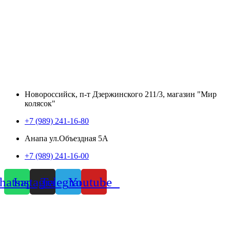
Новороссийск, п-т Дзержинского 211/3, магазин "Мир
колясок"
+7 (989) 241-16-80
Анапа ул.Объездная 5А
+7 (989) 241-16-00
atsapp
Instagram
Telegram
Youtube