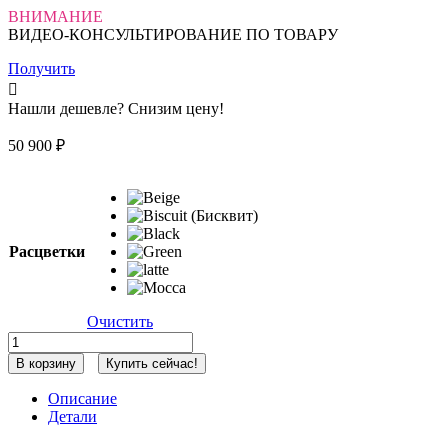
ВНИМАНИЕ
ВИДЕО-КОНСУЛЬТИРОВАНИЕ ПО ТОВАРУ
Получить
Нашли дешевле? Снизим цену!
50 900
₽
Расцветки
Очистить
Количество
товара
В корзину
Купить сейчас!
Коляска
детская
Описание
Peppy
Детали
Monaco
thermo