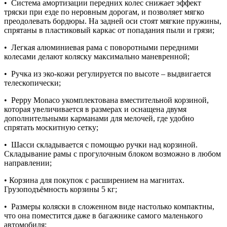
• Система амортизации передних колес снижает эффект
тряски при езде по неровным дорогам, и позволяет мягко
преодолевать бордюры. На задней оси стоят мягкие пружины,
спрятаны в пластиковый каркас от попадания пыли и грязи;
• Легкая алюминиевая рама с поворотными передними
колесами делают коляску максимально маневренной;
• Ручка из эко-кожи регулируется по высоте – выдвигается
телескопически;
• Peppy Monaco укомплектована вместительной корзиной,
которая увеличивается в размерах и оснащена двумя
дополнительными карманами для мелочей, где удобно
спрятать москитную сетку;
• Шасси складывается с помощью ручки над корзиной.
Складывание рамы с прогулочным блоком возможно в любом
направлении;
• Корзина для покупок с расширением на магнитах.
Грузоподъёмность корзины 5 кг;
• Размеры коляски в сложенном виде настолько компактны,
что она поместится даже в багажнике самого маленького
автомобиля;