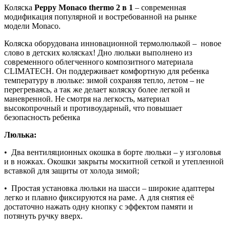
Коляска
Peppy Monaco
thermo
2 в 1
– современная
1
модификация популярной и востребованной на рынке
Beige
модели Monaco.
(Молочный)
Коляска оборудована инновационной термолюлькой – новое
слово в детских колясках! Дно люльки выполнено из
современного облегченного композитного материала
CLIMATECH. Он поддерживает комфортную для ребенка
температуру в люльке: зимой сохраняя тепло, летом – не
перегреваясь, а так же делает коляску более легкой и
маневренной. Не смотря на легкость, материал
высокопрочный и противоударный, что повышает
безопасность ребенка
Люлька:
• Два вентиляционных окошка в борте люльки – у изголовья
и в ножках. Окошки закрыты москитной сеткой и утепленной
вставкой для защиты от холода зимой;
• Простая установка люльки на шасси – широкие адаптеры
легко и плавно фиксируются на раме. А для снятия её
достаточно нажать одну кнопку с эффектом памяти и
потянуть ручку вверх.