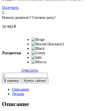
Получить
Нашли дешевле? Снизим цену!
50 900
₽
Расцветки
Очистить
Количество
товара
В корзину
Купить сейчас!
Коляска
детская
Описание
Peppy
Детали
Monaco
thermo
Описание
2
в