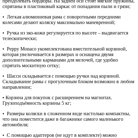
преодолевать бордюры. На задней оси стоят мягкие пружины,
спрятаны в пластиковый каркас от попадания пыли и грязи;
• Легкая алюминиевая рама с поворотными передними
колесами делают коляску максимально маневренной;
• Ручка из эко-кожи регулируется по высоте – выдвигается
телескопически;
• Peppy Monaco укомплектована вместительной корзиной,
которая увеличивается в размерах и оснащена двумя
дополнительными карманами для мелочей, где удобно
спрятать москитную сетку;
• Шасси складывается с помощью ручки над корзиной.
Складывание рамы с прогулочным блоком возможно в любом
направлении;
• Корзина для покупок с расширением на магнитах.
Грузоподъёмность корзины 5 кг;
• Размеры коляски в сложенном виде настолько компактны,
что она поместится даже в багажнике самого маленького
автомобиля;
• С помощью адаптеров (не идут в комплекте) можно