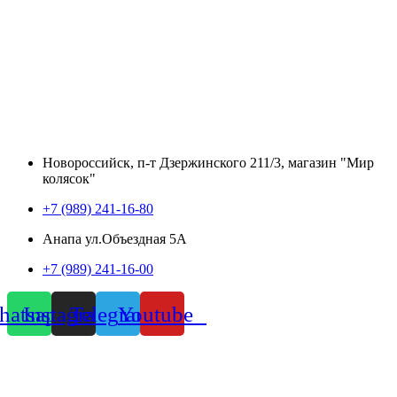
Новороссийск, п-т Дзержинского 211/3, магазин "Мир
колясок"
+7 (989) 241-16-80
Анапа ул.Объездная 5А
+7 (989) 241-16-00
atsapp
Instagram
Telegram
Youtube