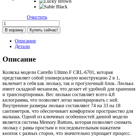
400 ₽
Очистить
Количество
товара
В корзину
Купить сейчас!
Коляска
Carrello
Описание
Ultimo
Детали
F
CRL-
Описание
6701
2
Коляска модели Carrello Ultimo F CRL-6701, которая
в
представляет собой универсальную конструкцию 2 в 1,
1
включает в себя как люльку, так и прогулочный блок. Люлька
Canyon
имеет складной механизм, что делает её удобной для хранения
Grey
и транспортировки. Вес люльки составляет всего 4,8
килограмма, что позволяет легко маневрировать с ней.
Внутренние размеры люльки составляют 74 на 33 на 18
сантиметров, что обеспечивает комфортное пространство для
малыша. Одной из ключевых особенностей данной модели
является система Memory Buttons, которая позволяет снимать
люльку с рамы простым и последовательным нажатием
кнопок с разных сторон, что значительно упрощает процесс.