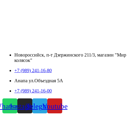
Новороссийск, п-т Дзержинского 211/3, магазин "Мир
колясок"
+7 (989) 241-16-80
Анапа ул.Объездная 5А
+7 (989) 241-16-00
hatsapp
Instagram
Telegram
Youtube