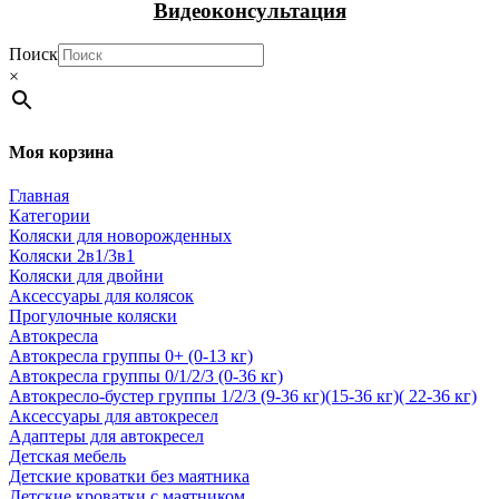
Видеоконсультация
Поиск
×
Моя корзина
Главная
Категории
Коляски для новорожденных
Коляски 2в1/3в1
Коляски для двойни
Аксессуары для колясок
Прогулочные коляски
Автокресла
Автокресла группы 0+ (0-13 кг)
Автокресла группы 0/1/2/3 (0-36 кг)
Автокресло-бустер группы 1/2/3 (9-36 кг)(15-36 кг)( 22-36 кг)
Аксессуары для автокресел
Адаптеры для автокресел
Детская мебель
Детские кроватки без маятника
Детские кроватки с маятником