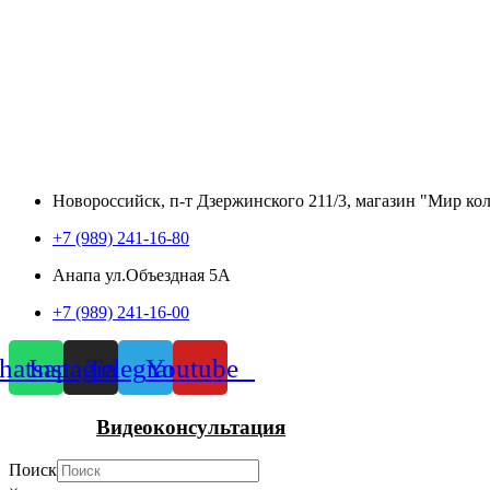
Новороссийск, п-т Дзержинского 211/3, магазин "Мир ко
+7 (989) 241-16-80
Анапа ул.Объездная 5А
+7 (989) 241-16-00
atsapp
Instagram
Telegram
Youtube
Видеоконсультация
Поиск