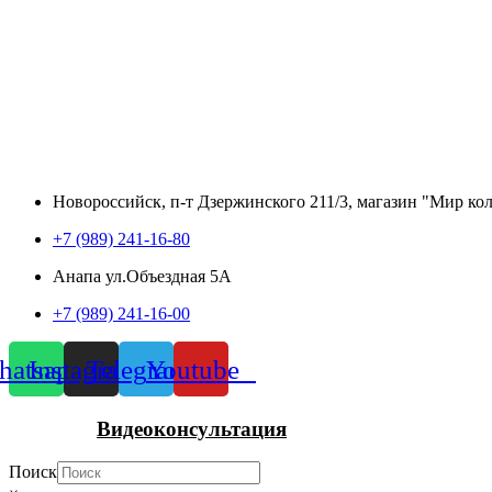
Новороссийск, п-т Дзержинского 211/3, магазин "Мир ко
+7 (989) 241-16-80
Анапа ул.Объездная 5А
+7 (989) 241-16-00
atsapp
Instagram
Telegram
Youtube
Видеоконсультация
Поиск