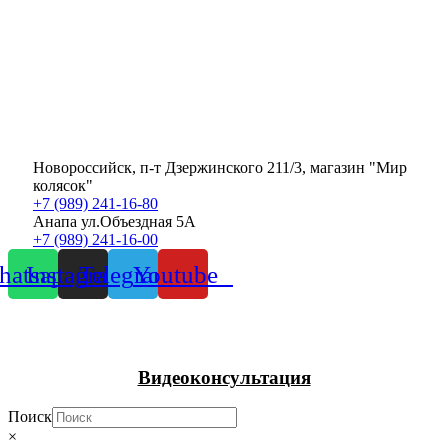
Новороссийск, п-т Дзержинского 211/3, магазин "Мир
колясок"
+7 (989) 241-16-80
Анапа ул.Объездная 5А
+7 (989) 241-16-00
atsapp
Instagram
Telegram
Youtube
Видеоконсультация
Поиск
×