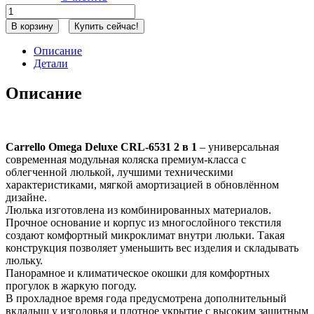
Количество
товара
В корзину
Купить сейчас!
Коляска
Carrello
Описание
Omega
Детали
Deluxe
CRL-
Описание
6531
2
в
1
Carrello Omega Deluxe CRL-6531 2 в 1
– универсальная
Cliff
современная модульная коляска премиум-класса с
Grey
облегченной люлькой, лучшими техническими
характеристиками, мягкой амортизацией в обновлённом
дизайне.
Люлька изготовлена из комбинированных материалов.
Прочное основание и корпус из многослойного текстиля
создают комфортный микроклимат внутри люльки. Такая
конструкция позволяет уменьшить вес изделия и складывать
люльку.
Панорамное и климатическое окошки для комфортных
прогулок в жаркую погоду.
В прохладное время года предусмотрена дополнительный
вкладыш у изголовья и плотное укрытие с высоким защитным