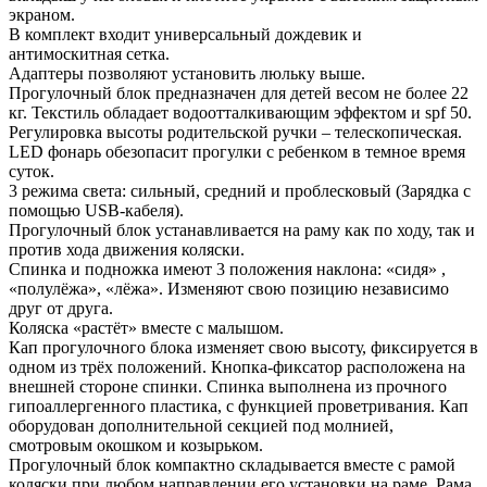
экраном.
В комплект входит универсальный дождевик и
антимоскитная сетка.
Адаптеры позволяют установить люльку выше.
Прогулочный блок предназначен для детей весом не более 22
кг. Текстиль обладает водоотталкивающим эффектом и spf 50.
Регулировка высоты родительской ручки – телескопическая.
LED фонарь обезопасит прогулки с ребенком в темное время
суток.
3 режима света: сильный, средний и проблесковый (Зарядка с
помощью USB-кабеля).
Прогулочный блок устанавливается на раму как по ходу, так и
против хода движения коляски.
Спинка и подножка имеют 3 положения наклона: «сидя» ,
«полулёжа», «лёжа». Изменяют свою позицию независимо
друг от друга.
Коляска «растёт» вместе с малышом.
Кап прогулочного блока изменяет свою высоту, фиксируется в
одном из трёх положений. Кнопка-фиксатор расположена на
внешней стороне спинки. Спинка выполнена из прочного
гипоаллергенного пластика, с функцией проветривания. Кап
оборудован дополнительной секцией под молнией,
смотровым окошком и козырьком.
Прогулочный блок компактно складывается вместе с рамой
коляски при любом направлении его установки на раме. Рама