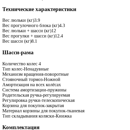
Технические характеристики
Вес люльки (кг)
3.9
Вес прогулочного блока (кг)
4.3
Вес люльки + шасси (кг)
12
Вес прогулки + шасси (кг)
12.4
Вес шасси (кг)
8.1
Шасси-рама
​Количество колес
4
Тип колес-
Ненадувные
Механизм вращения-
поворотные
Стояночный тормоз-
Ножной
Амортизация
на всех колёсах
Система амортизации-
пружины
Родительская ручка-
регулируемая
Регулировка ручки-
телескопическая
Корзина для покупок-
закрытая
Материал корзины для покупок-
тканевая
Тип складывания коляски-
Книжка
Комплектация