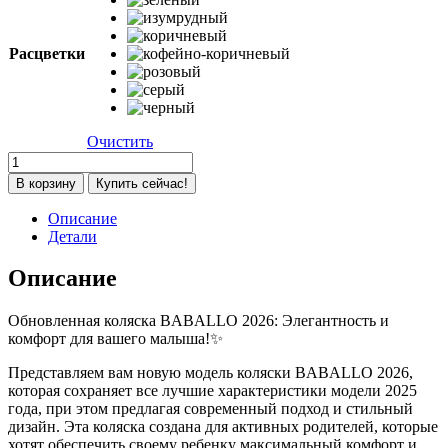
Расцветки
Очистить
Количество
товара
В корзину
Купить сейчас!
Коляска
Baballo
Описание
Future
Детали
2026
NEW
Описание
коричневый
(коричневая
Обновленная коляска BABALLO 2026: Элегантность и
рама)
комфорт для вашего малыша!✨
Представляем вам новую модель коляски BABALLO 2026,
которая сохраняет все лучшие характеристики модели 2025
года, при этом предлагая современный подход и стильный
дизайн. Эта коляска создана для активных родителей, которые
хотят обеспечить своему ребенку максимальный комфорт и