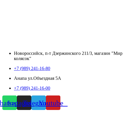
Новороссийск, п-т Дзержинского 211/3, магазин "Мир
колясок"
+7 (989) 241-16-80
Анапа ул.Объездная 5А
+7 (989) 241-16-00
atsapp
Instagram
Telegram
Youtube