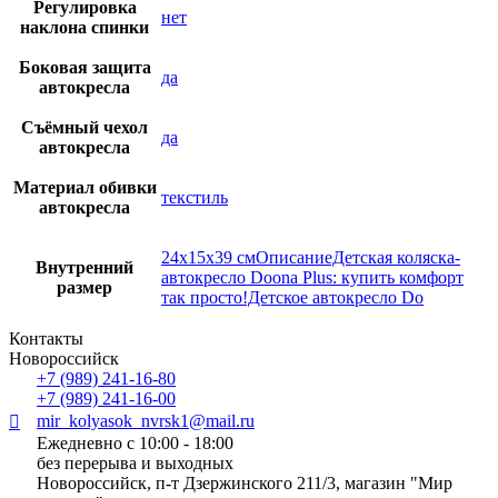
Регулировка
нет
наклона спинки
Боковая защита
да
автокресла
Съёмный чехол
да
автокресла
Материал обивки
текстиль
автокресла
24x15x39 смОписаниеДетская коляска-
Внутренний
автокресло Doona Plus: купить комфорт
размер
так просто!Детское автокресло Do
Контакты
Новороссийск
+7 (989) 241-16-80
+7 (989) 241-16-00
mir_kolyasok_nvrsk1@mail.ru
Ежедневно с 10:00 - 18:00
без перерыва и выходных
Новороссийск, п-т Дзержинского 211/3, магазин "Мир