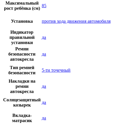
Максимальный
85
рост ребёнка (см)
Установка
против хода движения автомобиля
Индикатор
правильной
да
установки
Ремни
безопасности
да
автокресла
Тип ремней
5-ти точечный
безопасности
Накладки на
ремни
да
автокресла
Солнцезащитный
да
козырек
Вкладка-
да
матрасик