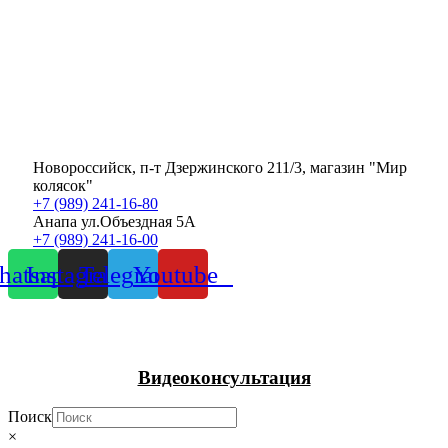
Новороссийск, п-т Дзержинского 211/3, магазин "Мир
колясок"
+7 (989) 241-16-80
Анапа ул.Объездная 5А
+7 (989) 241-16-00
atsapp
Instagram
Telegram
Youtube
Видеоконсультация
Поиск
×