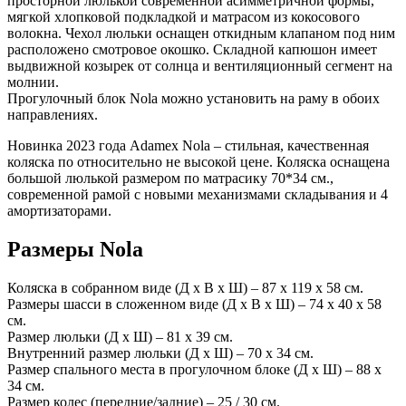
просторной люлькой современной асимметричной формы,
мягкой хлопковой подкладкой и матрасом из кокосового
волокна. Чехол люльки оснащен откидным клапаном под ним
расположено смотровое окошко. Складной капюшон имеет
выдвижной козырек от солнца и вентиляционный сегмент на
молнии.
Прогулочный блок Nola можно установить на раму в обоих
направлениях.
Новинка 2023 года Adamex Nola – стильная, качественная
коляска по относительно не высокой цене. Коляска оснащена
большой люлькой размером по матрасику 70*34 см.,
современной рамой с новыми механизмами складывания и 4
амортизаторами.
Размеры Nola
Коляска в собранном виде (Д х В х Ш) – 87 х 119 х 58 см.
Размеры шасси в сложенном виде (Д х В х Ш) – 74 х 40 х 58
см.
Размер люльки (Д х Ш) – 81 х 39 см.
Внутренний размер люльки (Д х Ш) – 70 х 34 см.
Размер спального места в прогулочном блоке (Д х Ш) – 88 х
34 см.
Размер колес (передние/задние) – 25 / 30 см.