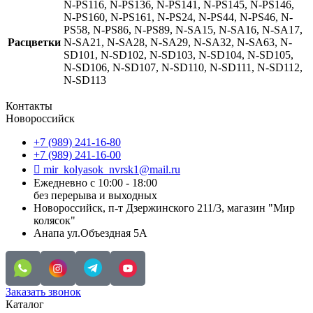
N-PS116, N-PS136, N-PS141, N-PS145, N-PS146,
N-PS160, N-PS161, N-PS24, N-PS44, N-PS46, N-
PS58, N-PS86, N-PS89, N-SA15, N-SA16, N-SA17,
Расцветки
N-SA21, N-SA28, N-SA29, N-SA32, N-SA63, N-
SD101, N-SD102, N-SD103, N-SD104, N-SD105,
N-SD106, N-SD107, N-SD110, N-SD111, N-SD112,
N-SD113
Контакты
Новороссийск
+7 (989) 241-16-80
+7 (989) 241-16-00
mir_kolyasok_nvrsk1@mail.ru
Ежедневно с 10:00 - 18:00
без перерыва и выходных
Новороссийск, п-т Дзержинского 211/3, магазин "Мир
колясок"
Анапа ул.Объездная 5А
Заказать звонок
Каталог