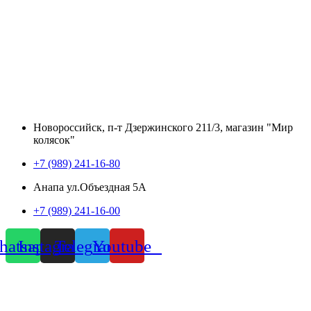
Новороссийск, п-т Дзержинского 211/3, магазин "Мир
колясок"
+7 (989) 241-16-80
Анапа ул.Объездная 5А
+7 (989) 241-16-00
atsapp
Instagram
Telegram
Youtube