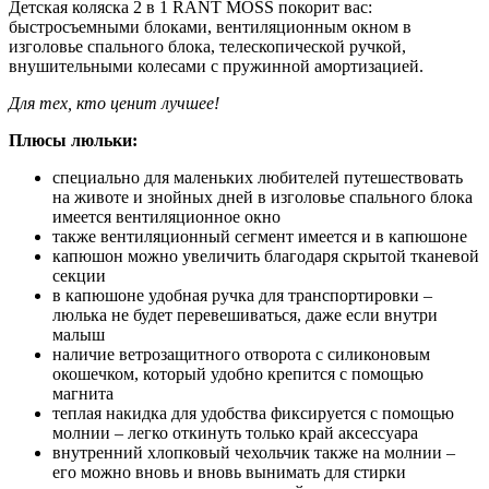
Детская коляска 2 в 1 RANT MOSS покорит вас:
быстросъемными блоками, вентиляционным окном в
изголовье спального блока, телескопической ручкой,
внушительными колесами с пружинной амортизацией.
Для тех, кто ценит лучшее!
Плюсы люльки:
специально для маленьких любителей путешествовать
на животе и знойных дней в изголовье спального блока
имеется вентиляционное окно
также вентиляционный сегмент имеется и в капюшоне
капюшон можно увеличить благодаря скрытой тканевой
секции
в капюшоне удобная ручка для транспортировки –
люлька не будет перевешиваться, даже если внутри
малыш
наличие ветрозащитного отворота с силиконовым
окошечком, который удобно крепится с помощью
магнита
теплая накидка для удобства фиксируется с помощью
молнии – легко откинуть только край аксессуара
внутренний хлопковый чехольчик также на молнии –
его можно вновь и вновь вынимать для стирки