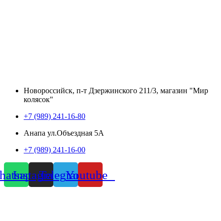
Новороссийск, п-т Дзержинского 211/3, магазин "Мир
колясок"
+7 (989) 241-16-80
Анапа ул.Объездная 5А
+7 (989) 241-16-00
atsapp
Instagram
Telegram
Youtube