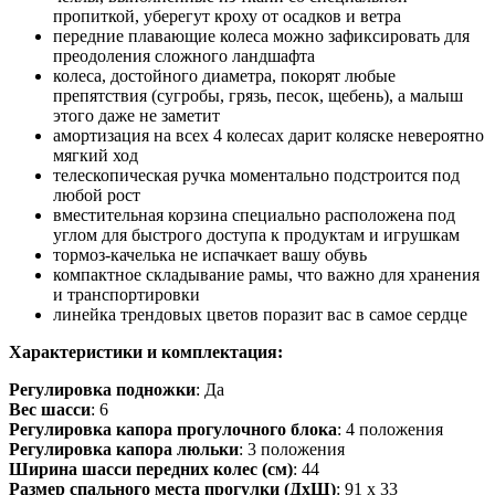
пропиткой, уберегут кроху от осадков и ветра
передние плавающие колеса можно зафиксировать для
преодоления сложного ландшафта
колеса, достойного диаметра, покорят любые
препятствия (сугробы, грязь, песок, щебень), а малыш
этого даже не заметит
амортизация на всех 4 колесах дарит коляске невероятно
мягкий ход
телескопическая ручка моментально подстроится под
любой рост
вместительная корзина специально расположена под
углом для быстрого доступа к продуктам и игрушкам
тормоз-качелька не испачкает вашу обувь
компактное складывание рамы, что важно для хранения
и транспортировки
линейка трендовых цветов поразит вас в самое сердце
Характеристики и комплектация:
Регулировка подножки
: Да
Вес шасси
: 6
Регулировка капора прогулочного блока
: 4 положения
Регулировка капора люльки
: 3 положения
Ширина шасси передних колес (см)
: 44
Размер спального места прогулки (ДхШ)
: 91 x 33