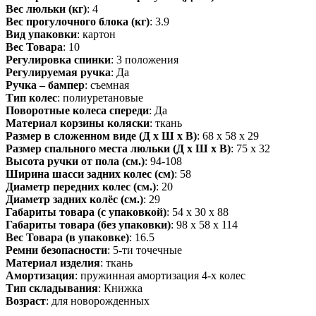
Вес люльки (кг)
: 4
Вес прогулочного блока (кг)
: 3.9
Вид упаковки
: картон
Вес Товара
: 10
Регулировка спинки
: 3 положения
Регулируемая ручка
: Да
Ручка – бампер
: съемная
Тип колес
: полиуретановые
Поворотные колеса спереди
: Да
Материал корзины коляски
: ткань
Размер в сложенном виде (Д x Ш x В)
: 68 x 58 x 29
Размер спального места люльки (Д x Ш x В)
: 75 x 32
Высота ручки от пола (см.)
: 94-108
Ширина шасси задних колес (см)
: 58
Диаметр передних колес (см.)
: 20
Диаметр задних колёс (см.)
: 29
Габариты товара (с упаковкой)
: 54 x 30 x 88
Габариты товара (без упаковки)
: 98 x 58 x 114
Вес Товара (в упаковке)
: 16.5
Ремни безопасности
: 5-ти точечные
Материал изделия
: ткань
Амортизация
: пружинная амортизация 4-х колес
Тип складывания
: Книжка
Возраст
: для новорожденных