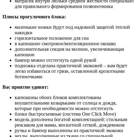
матрасик внутри люльки средней жесткости специально
для правильного формирования позвоночника
Плюсы прогулочного блока:
маленькие ножки будут под надежной защитой теплой
накидки
горизонтальное положение для сна
в капюшоне смотровое/вентиляционное окошко
дополнительная секция на молнии, увеличивающая
капюшон
бампер можно отстегнуть одной рукой
подножка отделана практичной экокожей – вам будет
легко избавиться от грязи, оставленной крохотными
ботиночками
Вас приятно удивят:
капюшоны обоих блоков комплектованы
внушительными козырьками от солнца и дождя,
которые при необходимости можно отстегнуть
блоки быстросъемные (система One Click Move)
модель дополнена богатой комплектацией: стильным
рюкзаком для мамы, москитной сеткой, дождевиком
ручка и бампер выполнены из практичной экокожи
чехлы, выполненные из ткани со специальной