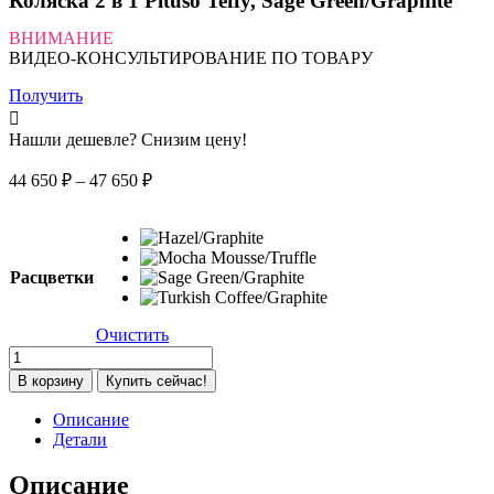
Коляска 2 в 1 Pituso Teffy, Sage Green/Graphite
ВНИМАНИЕ
ВИДЕО-КОНСУЛЬТИРОВАНИЕ ПО ТОВАРУ
Получить
Нашли дешевле? Снизим цену!
Диапазон
44 650
₽
–
47 650
₽
цен:
44
650 ₽
–
Расцветки
47
650 ₽
Очистить
Количество
товара
В корзину
Купить сейчас!
Коляска
2
Описание
в
Детали
1
Pituso
Описание
Teffy,