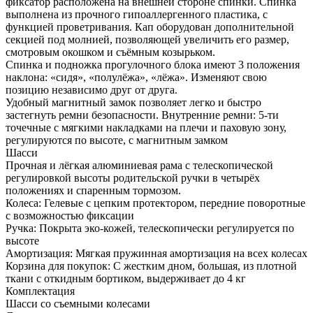
фиксатор расположена на внешней стороне спинки. Спинка
выполнена из прочного гипоаллергенного пластика, с
функцией проветривания. Кап оборудован дополнительной
секцией под молнией, позволяющей увеличить его размер,
смотровым окошком и съёмным козырьком.
Спинка и подножка прогулочного блока имеют 3 положения
наклона: «сидя», «полулёжа», «лёжа». Изменяют свою
позицию независимо друг от друга.
Удобный магнитный замок позволяет легко и быстро
застегнуть ремни безопасности. Внутренние ремни: 5-ти
точечные с мягкими накладками на плечи и паховую зону,
регулируются по высоте, с магнитным замком
Шасси
Прочная и лёгкая алюминиевая рама с телескопической
регулировкой высоты родительской ручки в четырёх
положениях и спаренным тормозом.
Колеса: Гелевые с цепким протектором, передние поворотные
с возможностью фиксации
Ручка: Покрыта эко-кожей, телескопически регулируется по
высоте
Амортизация: Мягкая пружинная амортизация на всех колесах
Корзина для покупок: С жестким дном, большая, из плотной
ткани с откидным бортиком, выдерживает до 4 кг
Комплектация
Шасси со съемными колесами