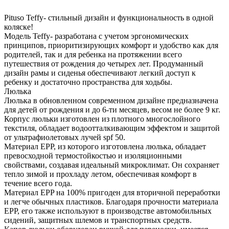
Sage
Pituso Teffy- стильный дизайн и функциональность в одной
Green/Graphite
коляске!
Модель Teffy- разработана с учетом эргономических
принципов, приоритизирующих комфорт и удобство как для
родителей, так и для ребенка на протяжении всего
путешествия от рождения до четырех лет. Продуманный
дизайн рамы и сиденья обеспечивают легкий доступ к
ребенку и достаточно пространства для ходьбы.
Люлька
Люлька в обновленном современном дизайне предназначена
для детей от рождения и до 6-ти месяцев, весом не более 9 кг.
Корпус люльки изготовлен из плотного многослойного
текстиля, обладает водоотталкивающим эффектом и защитой
от ультрафиолетовых лучей spf 50.
Материал EPP, из которого изготовлена люлька, обладает
превосходной термостойкостью и изоляционными
свойствами, создавая идеальный микроклимат. Он сохраняет
тепло зимой и прохладу летом, обеспечивая комфорт в
течение всего года.
Материал EPP на 100% пригоден для вторичной переработки
и легче обычных пластиков. Благодаря прочности материала
EPP, его также используют в производстве автомобильных
сидений, защитных шлемов и транспортных средств.