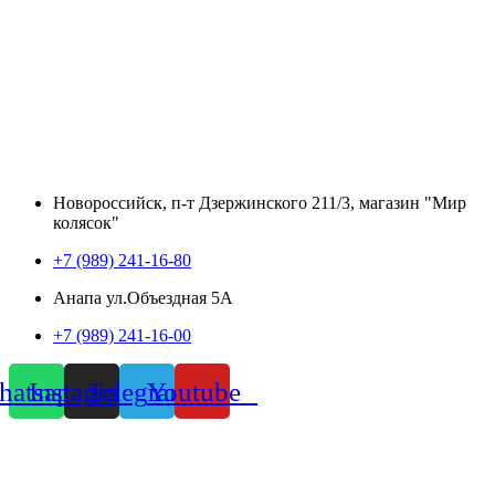
Новороссийск, п-т Дзержинского 211/3, магазин "Мир
колясок"
+7 (989) 241-16-80
Анапа ул.Объездная 5А
+7 (989) 241-16-00
atsapp
Instagram
Telegram
Youtube