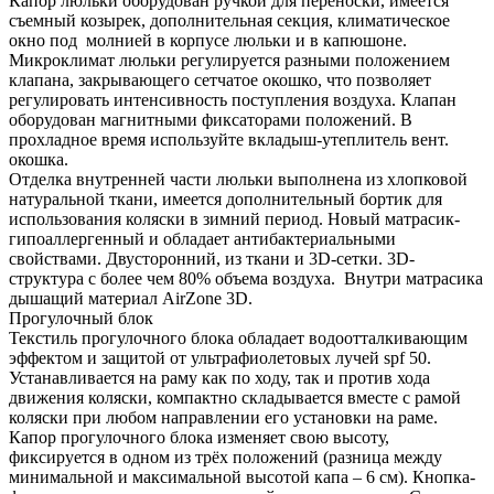
Капор люльки оборудован ручкой для переноски, имеется
съемный козырек, дополнительная секция, климатическое
окно под молнией в корпусе люльки и в капюшоне.
Микроклимат люльки регулируется разными положением
клапана, закрывающего сетчатое окошко, что позволяет
регулировать интенсивность поступления воздуха. Клапан
оборудован магнитными фиксаторами положений. В
прохладное время используйте вкладыш-утеплитель вент.
окошка.
Отделка внутренней части люльки выполнена из хлопковой
натуральной ткани, имеется дополнительный бортик для
использования коляски в зимний период. Новый матрасик-
гипоаллергенный и обладает антибактериальными
свойствами. Двусторонний, из ткани и 3D-сетки. 3D-
структура с более чем 80% объема воздуха. Внутри матрасика
дышащий материал AirZone 3D.
Прогулочный блок
Текстиль прогулочного блока обладает водоотталкивающим
эффектом и защитой от ультрафиолетовых лучей spf 50.
Устанавливается на раму как по ходу, так и против хода
движения коляски, компактно складывается вместе с рамой
коляски при любом направлении его установки на раме.
Капор прогулочного блока изменяет свою высоту,
фиксируется в одном из трёх положений (разница между
минимальной и максимальной высотой капа – 6 см). Кнопка-