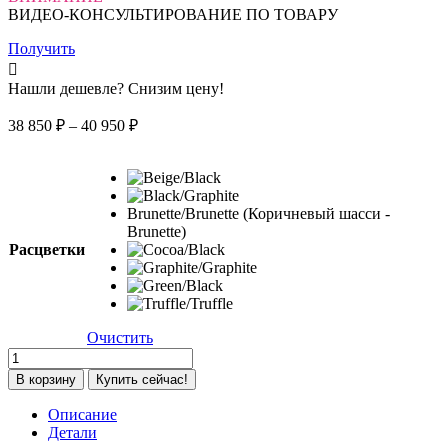
ВИДЕО-КОНСУЛЬТИРОВАНИЕ ПО ТОВАРУ
Получить
Нашли дешевле? Снизим цену!
Диапазон
38 850
₽
–
40 950
₽
цен:
38
850 ₽
–
Brunette/Brunette (Коричневый шасси -
40
Brunette)
950 ₽
Расцветки
Очистить
Количество
товара
В корзину
Купить сейчас!
Коляска
2
Описание
в
Детали
1