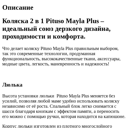
Pituso
Описание
Mayla
Plus,
Коляска 2 в 1 Pituso Mayla Plus –
Beige/Black
(Бежевый
идеальный союз дерзкого дизайна,
-
проходимости и комфорта.
шасси
Black)
Что делает коляску Pituso Mayla Plus правильным выбором,
так это современные технологии, продуманная
функциональность, высококачественные ткани, аксессуары,
модные цвета, легкость, маневренность и надежность!
Люлька
Высота установки люльки Pituso Mayla Plus меняется без
усилий, позволяя любой маме удобно использовать коляску
независимо от её роста. Спальный блок легко снимается с
шасси благодаря кнопкам с эффектом памяти, а переносить
его можно с помощью ручки, которая находится на капюшоне.
Корпус люльки изготовлен из плотного многослойного