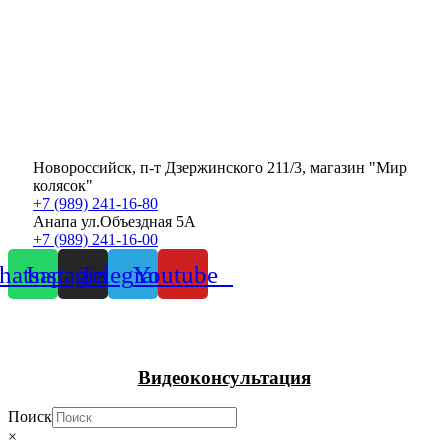
Новороссийск, п-т Дзержинского 211/3, магазин "Мир
колясок"
+7 (989) 241-16-80
Анапа ул.Объездная 5А
+7 (989) 241-16-00
atsapp
Instagram
Telegram
Youtube
Видеоконсультация
Поиск
×