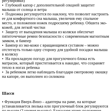
регулировки)
• Глубокий капор с дополнительной секцией защитит
малыша от солнца и ветра
• Подножка регулируется по наклону, что позволит настроить
ее для комфортного сна малыша, увеличив ему спальное
место, и положения ножек подросшему ребенку. Обшита эко-
кожей, для легкой чистки
• Защиту от выпадения малыша из коляски обеспечат
пятиточечные ремни безопасности с современным магнитным
замком, и бампер
• Бампер из эко-кожи с вращающимся суставом – можно
отстегнуть только одну сторону для удобной посадки малыша
в коляску
• На прохладную погоду для прогулочного блока есть
матрасик, который пристегивается к накидке, что сохраняет
тепло в ногах ребенка
• За ребенком легко наблюдать благодаря смотровому окошку
на капоре, он выполнен из силикона
Шасси
• Функция Вверх-Вниз – адаптеры на раме, на которые
устанавливается люлька или прогулочный блок регулируются
по высоте (2 уровня высоты). Благодаря этому положение