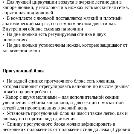
• Для лучшей циркуляции воздуха в жаркие летние дни в
капоре люльки, у изголовья и в ножках есть москитная сетка,
спрятанная под молнией
• В комплекте с люлькой поставляется мягкий и плотный
анатомический матрас, со съемным чехлом для стирки.
Внутренняя обивка съемная на молнии
• На дне люльки есть регулируемая спинка в двух
положениях
• На дне люльки установлены ножки, которые защищают от
загрязнения ткани
Прогулочный блок
• На задней спинке прогулочного блока есть клавиша,
которая позволит отрегулировать капюшон по высоте (выше/
ниже) под рост ребенка
• Капор с двумя молниями – для дополнительной секции
увеличения глубины капюшона, и для секции с москитной
сеткой для проветривания в жаркий день
• Установить прогулочный блок на шасси также легко, как и
люльку по и против хода движения
• Спинку прогулочного блока можно зафиксировать в
нескольких положениях от положения сидя до лежа (3 уровня