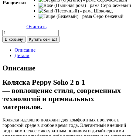
900 ₽
Расцветки
Очистить
Количество
товара
В корзину
Купить сейчас!
Коляска
2
Описание
в
Детали
1
Peppy
Описание
Soho,
Taupe
Коляска Peppy Soho 2 в 1
(Бежевый)
-
— воплощение стиля, современных
рама
технологий и премиальных
Серо-
бежевый
материалов.
Коляска идеально подходит для комфортных прогулок в
городской среде в любое время года. Элегантный внешний
вид в комплексе с аккуратным пошивом и дизайнерскими