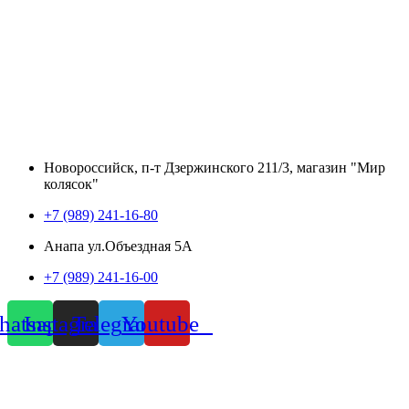
Новороссийск, п-т Дзержинского 211/3, магазин "Мир
колясок"
+7 (989) 241-16-80
Анапа ул.Объездная 5А
+7 (989) 241-16-00
atsapp
Instagram
Telegram
Youtube