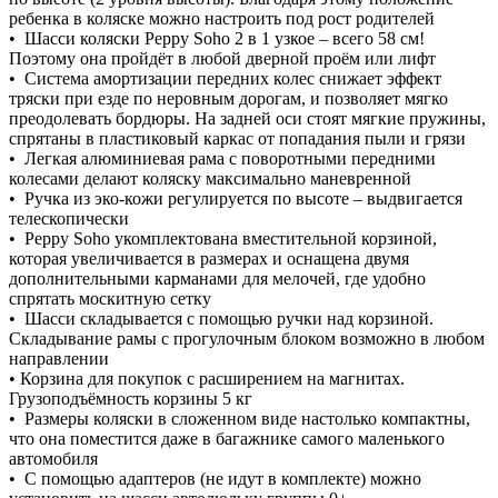
ребенка в коляске можно настроить под рост родителей
• Шасси коляски Peppy Soho 2 в 1 узкое – всего 58 см!
Поэтому она пройдёт в любой дверной проём или лифт
• Система амортизации передних колес снижает эффект
тряски при езде по неровным дорогам, и позволяет мягко
преодолевать бордюры. На задней оси стоят мягкие пружины,
спрятаны в пластиковый каркас от попадания пыли и грязи
• Легкая алюминиевая рама с поворотными передними
колесами делают коляску максимально маневренной
• Ручка из эко-кожи регулируется по высоте – выдвигается
телескопически
• Peppy Soho укомплектована вместительной корзиной,
которая увеличивается в размерах и оснащена двумя
дополнительными карманами для мелочей, где удобно
спрятать москитную сетку
• Шасси складывается с помощью ручки над корзиной.
Складывание рамы с прогулочным блоком возможно в любом
направлении
• Корзина для покупок с расширением на магнитах.
Грузоподъёмность корзины 5 кг
• Размеры коляски в сложенном виде настолько компактны,
что она поместится даже в багажнике самого маленького
автомобиля
• С помощью адаптеров (не идут в комплекте) можно