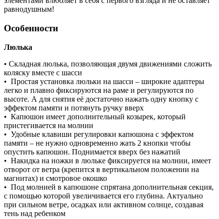
элементами влюбляет в себя с первого взгляда и не оставляет
равнодушным!
Особенности
Люлька
• Складная люлька, позволяющая двумя движениями сложить
коляску вместе с шасси
• Простая установка люльки на шасси – широкие адаптеры
легко и плавно фиксируются на раме и регулируются по
высоте. А для снятия её достаточно нажать одну кнопку с
эффектом памяти и потянуть ручку вверх
• Капюшон имеет дополнительный козырек, который
пристегивается на молнии
• Удобные клавиши регулировки капюшона с эффектом
памяти – не нужно одновременно жать 2 кнопки чтобы
опустить капюшон. Поднимается вверх без нажатий
• Накидка на ножки в люльке фиксируется на молнии, имеет
отворот от ветра (крепится в вертикальном положении на
магнитах) и смотровое окошко
• Под молнией в капюшоне спрятана дополнительная секция,
с помощью которой увеличивается его глубина. Актуально
при сильном ветре, осадках или активном солнце, создавая
тень над ребенком