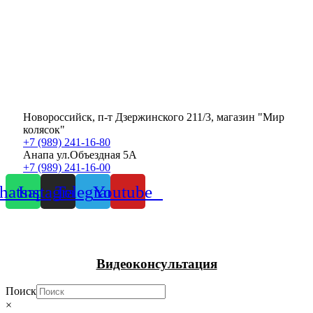
Новороссийск, п-т Дзержинского 211/3, магазин "Мир
колясок"
+7 (989) 241-16-80
Анапа ул.Объездная 5А
+7 (989) 241-16-00
atsapp
Instagram
Telegram
Youtube
Видеоконсультация
Поиск
×