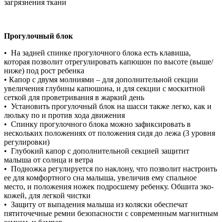
загрязнения ткани
Прогулочный блок
• На задней спинке прогулочного блока есть клавиша,
которая позволит отрегулировать капюшон по высоте (выше/
ниже) под рост ребенка
• Капор с двумя молниями – для дополнительной секции
увеличения глубины капюшона, и для секции с москитной
сеткой для проветривания в жаркий день
• Установить прогулочный блок на шасси также легко, как и
люльку по и против хода движения
• Спинку прогулочного блока можно зафиксировать в
нескольких положениях от положения сидя до лежа (3 уровня
регулировки)
• Глубокий капор с дополнительной секцией защитит
малыша от солнца и ветра
• Подножка регулируется по наклону, что позволит настроить
ее для комфортного сна малыша, увеличив ему спальное
место, и положения ножек подросшему ребенку. Обшита эко-
кожей, для легкой чистки
• Защиту от выпадения малыша из коляски обеспечат
пятиточечные ремни безопасности с современным магнитным