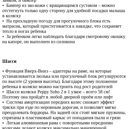
замком, и бампер
• Бампер из эко-кожи с вращающимся суставом – можно
отстегнуть только одну сторону для удобной посадки малыша
в коляску
• На прохладную погоду для прогулочного блока есть
матрасик, который пристегивается к накидке, что сохраняет
тепло в ногах ребенка
• За ребенком легко наблюдать благодаря смотровому окошку
на капоре, он выполнен из силикона
Шасси
• Функция Вверх-Вниз – адаптеры на раме, на которые
устанавливается люлька или прогулочный блок регулируются
по высоте (2 уровня высоты). Благодаря этому положение
ребенка в коляске можно настроить под рост родителей
• Шасси коляски Peppy Soho 2 в 1 узкое – всего 58 см!
Поэтому она пройдёт в любой дверной проём или лифт
• Система амортизации передних колес снижает эффект
тряски при езде по неровным дорогам, и позволяет мягко
преодолевать бордюры. На задней оси стоят мягкие пружины,
спрятаны в пластиковый каркас от попадания пыли и грязи
• Легкая алюминиевая рама с поворотными передними
колесами делают коляску максимально маневренной