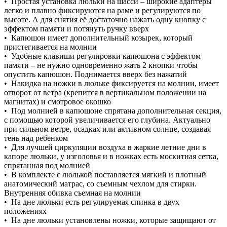
• Простая установка люльки на шасси – широкие адаптеры
легко и плавно фиксируются на раме и регулируются по
высоте. А для снятия её достаточно нажать одну кнопку с
эффектом памяти и потянуть ручку вверх
• Капюшон имеет дополнительный козырек, который
пристегивается на молнии
• Удобные клавиши регулировки капюшона с эффектом
памяти – не нужно одновременно жать 2 кнопки чтобы
опустить капюшон. Поднимается вверх без нажатий
• Накидка на ножки в люльке фиксируется на молнии, имеет
отворот от ветра (крепится в вертикальном положении на
магнитах) и смотровое окошко
• Под молнией в капюшоне спрятана дополнительная секция,
с помощью которой увеличивается его глубина. Актуально
при сильном ветре, осадках или активном солнце, создавая
тень над ребенком
• Для лучшей циркуляции воздуха в жаркие летние дни в
капоре люльки, у изголовья и в ножках есть москитная сетка,
спрятанная под молнией
• В комплекте с люлькой поставляется мягкий и плотный
анатомический матрас, со съемным чехлом для стирки.
Внутренняя обивка съемная на молнии
• На дне люльки есть регулируемая спинка в двух
положениях
• На дне люльки установлены ножки, которые защищают от