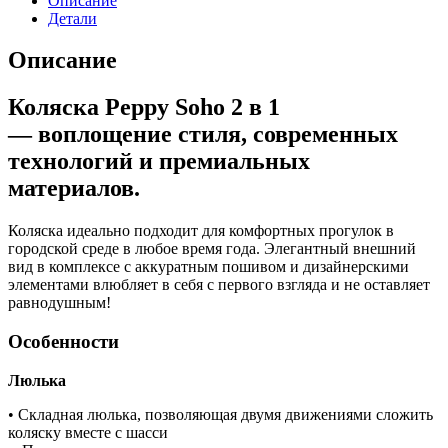
Описание
в
Детали
1
Peppy
Описание
Soho,Sand
(Песочный)
Коляска Peppy Soho 2 в 1
-
рама
— воплощение стиля, современных
Шоколад
технологий и премиальных
материалов.
Коляска идеально подходит для комфортных прогулок в
городской среде в любое время года. Элегантный внешний
вид в комплексе с аккуратным пошивом и дизайнерскими
элементами влюбляет в себя с первого взгляда и не оставляет
равнодушным!
Особенности
Люлька
• Складная люлька, позволяющая двумя движениями сложить
коляску вместе с шасси