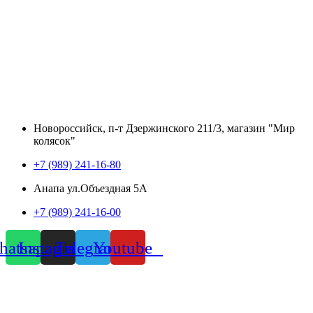
Новороссийск, п-т Дзержинского 211/3, магазин "Мир
колясок"
+7 (989) 241-16-80
Анапа ул.Объездная 5А
+7 (989) 241-16-00
atsapp
Instagram
Telegram
Youtube