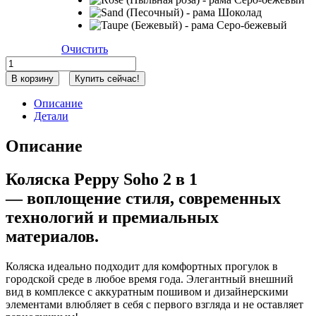
Очистить
Количество
товара
В корзину
Купить сейчас!
Коляска
2
Описание
в
Детали
1
Peppy
Описание
Soho,
Cappuccino
(Капучино)
Коляска Peppy Soho 2 в 1
-
— воплощение стиля, современных
рама
Шоколад
технологий и премиальных
материалов.
Коляска идеально подходит для комфортных прогулок в
городской среде в любое время года. Элегантный внешний
вид в комплексе с аккуратным пошивом и дизайнерскими
элементами влюбляет в себя с первого взгляда и не оставляет