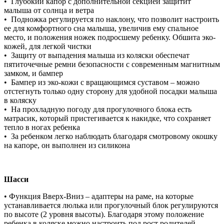
• Глубокий капор с дополнительной секцией защитит
малыша от солнца и ветра
• Подножка регулируется по наклону, что позволит настроить
ее для комфортного сна малыша, увеличив ему спальное
место, и положения ножек подросшему ребенку. Обшита эко-
кожей, для легкой чистки
• Защиту от выпадения малыша из коляски обеспечат
пятиточечные ремни безопасности с современным магнитным
замком, и бампер
• Бампер из эко-кожи с вращающимся суставом – можно
отстегнуть только одну сторону для удобной посадки малыша
в коляску
• На прохладную погоду для прогулочного блока есть
матрасик, который пристегивается к накидке, что сохраняет
тепло в ногах ребенка
• За ребенком легко наблюдать благодаря смотровому окошку
на капоре, он выполнен из силикона
Шасси
• Функция Вверх-Вниз – адаптеры на раме, на которые
устанавливается люлька или прогулочный блок регулируются
по высоте (2 уровня высоты). Благодаря этому положение
ребенка в коляске можно настроить под рост родителей