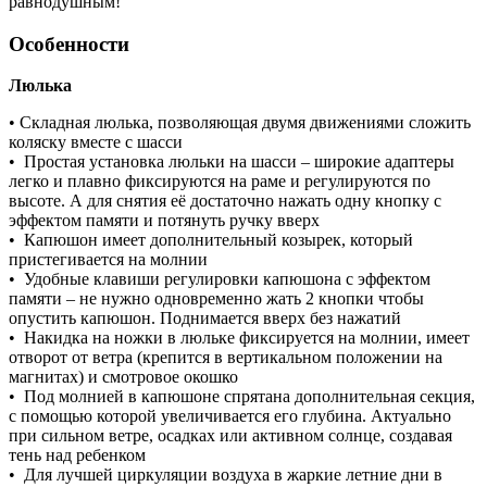
равнодушным!
Особенности
Люлька
• Складная люлька, позволяющая двумя движениями сложить
коляску вместе с шасси
• Простая установка люльки на шасси – широкие адаптеры
легко и плавно фиксируются на раме и регулируются по
высоте. А для снятия её достаточно нажать одну кнопку с
эффектом памяти и потянуть ручку вверх
• Капюшон имеет дополнительный козырек, который
пристегивается на молнии
• Удобные клавиши регулировки капюшона с эффектом
памяти – не нужно одновременно жать 2 кнопки чтобы
опустить капюшон. Поднимается вверх без нажатий
• Накидка на ножки в люльке фиксируется на молнии, имеет
отворот от ветра (крепится в вертикальном положении на
магнитах) и смотровое окошко
• Под молнией в капюшоне спрятана дополнительная секция,
с помощью которой увеличивается его глубина. Актуально
при сильном ветре, осадках или активном солнце, создавая
тень над ребенком
• Для лучшей циркуляции воздуха в жаркие летние дни в