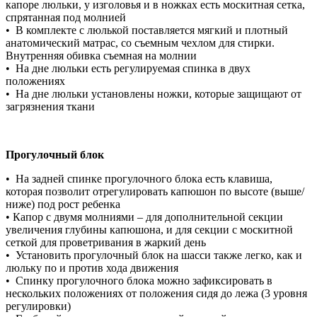
капоре люльки, у изголовья и в ножках есть москитная сетка,
спрятанная под молнией
• В комплекте с люлькой поставляется мягкий и плотный
анатомический матрас, со съемным чехлом для стирки.
Внутренняя обивка съемная на молнии
• На дне люльки есть регулируемая спинка в двух
положениях
• На дне люльки установлены ножки, которые защищают от
загрязнения ткани
Прогулочный блок
• На задней спинке прогулочного блока есть клавиша,
которая позволит отрегулировать капюшон по высоте (выше/
ниже) под рост ребенка
• Капор с двумя молниями – для дополнительной секции
увеличения глубины капюшона, и для секции с москитной
сеткой для проветривания в жаркий день
• Установить прогулочный блок на шасси также легко, как и
люльку по и против хода движения
• Спинку прогулочного блока можно зафиксировать в
нескольких положениях от положения сидя до лежа (3 уровня
регулировки)