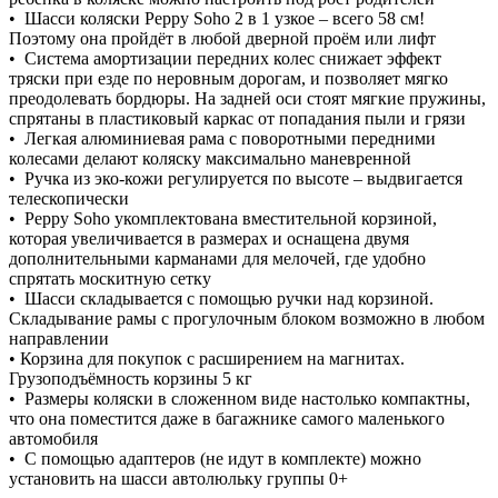
• Шасси коляски Peppy Soho 2 в 1 узкое – всего 58 см!
Поэтому она пройдёт в любой дверной проём или лифт
• Система амортизации передних колес снижает эффект
тряски при езде по неровным дорогам, и позволяет мягко
преодолевать бордюры. На задней оси стоят мягкие пружины,
спрятаны в пластиковый каркас от попадания пыли и грязи
• Легкая алюминиевая рама с поворотными передними
колесами делают коляску максимально маневренной
• Ручка из эко-кожи регулируется по высоте – выдвигается
телескопически
• Peppy Soho укомплектована вместительной корзиной,
которая увеличивается в размерах и оснащена двумя
дополнительными карманами для мелочей, где удобно
спрятать москитную сетку
• Шасси складывается с помощью ручки над корзиной.
Складывание рамы с прогулочным блоком возможно в любом
направлении
• Корзина для покупок с расширением на магнитах.
Грузоподъёмность корзины 5 кг
• Размеры коляски в сложенном виде настолько компактны,
что она поместится даже в багажнике самого маленького
автомобиля
• С помощью адаптеров (не идут в комплекте) можно
установить на шасси автолюльку группы 0+