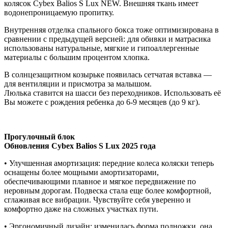
колясок Cybex Balios S Lux NEW. Внешняя ткань имеет
водонепроницаемую пропитку.
Внутренняя отделка спального бокса тоже оптимизирована в
сравнении с предыдущей версией: для обивки и матрасика
использованы натуральные, мягкие и гипоаллергенные
материалы с большим процентом хлопка.
В солнцезащитном козырьке появилась сетчатая вставка —
для вентиляции и присмотра за малышом.
Люлька ставится на шасси без переходников. Использовать её
Вы можете с рождения ребенка до 6-9 месяцев (до 9 кг).
Прогулочный блок
Обновления Cybex Balios S Lux 2025 года
• Улучшенная амортизация: передние колеса коляски теперь
оснащены более мощными амортизаторами,
обеспечивающими плавное и мягкое передвижение по
неровным дорогам. Подвеска стала еще более комфортной,
сглаживая все вибрации. Чувствуйте себя уверенно и
комфортно даже на сложных участках пути.
• Эргономичный дизайн: изменилась форма подножки, она