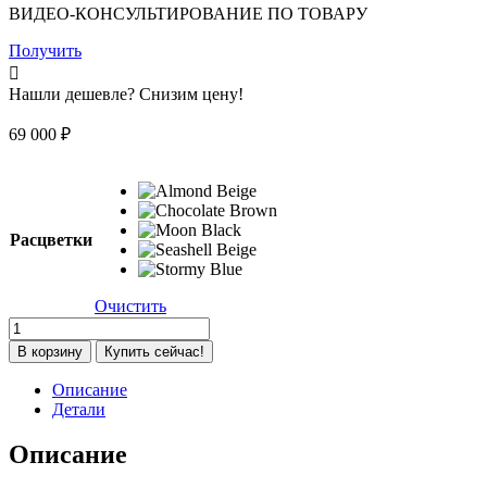
ВИДЕО-КОНСУЛЬТИРОВАНИЕ ПО ТОВАРУ
Получить
Нашли дешевле? Снизим цену!
69 000
₽
Расцветки
Очистить
Количество
товара
В корзину
Купить сейчас!
Коляска
2
Описание
в
Детали
1
Cybex
Описание
Balios
S