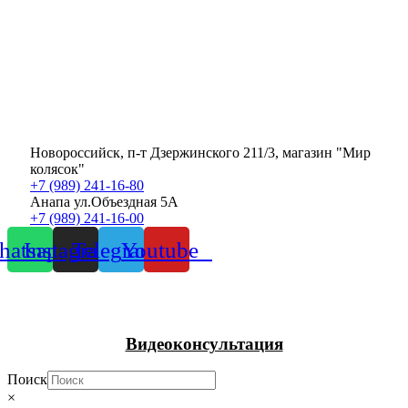
Новороссийск, п-т Дзержинского 211/3, магазин "Мир
колясок"
+7 (989) 241-16-80
Анапа ул.Объездная 5А
+7 (989) 241-16-00
atsapp
Instagram
Telegram
Youtube
Видеоконсультация
Поиск
×