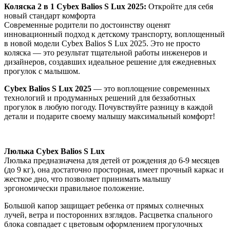
Коляска 2 в 1 Cybex Balios S Lux 2025:
Откройте для себя
Lux
новый стандарт комфорта
TPE
Современные родители по достоинству оценят
2025,
инновационный подход к детскому транспорту, воплощенный
Almond
в новой модели Cybex Balios S Lux 2025. Это не просто
Beige
коляска — это результат тщательной работы инженеров и
с
дизайнеров, создавших идеальное решение для ежедневных
дождевиком
прогулок с малышом.
Cybex Balios S Lux 2025
— это воплощение современных
технологий и продуманных решений для беззаботных
прогулок в любую погоду. Почувствуйте разницу в каждой
детали и подарите своему малышу максимальный комфорт!
Люлька Cybex Balios S Lux
Люлька предназначена для детей от рождения до 6-9 месяцев
(до 9 кг), она достаточно просторная, имеет прочный каркас и
жесткое дно, что позволяет принимать малышу
эргономически правильное положение.
Большой капор защищает ребенка от прямых солнечных
лучей, ветра и посторонних взглядов. Расцветка спального
блока совпадает с цветовым оформлением прогулочных