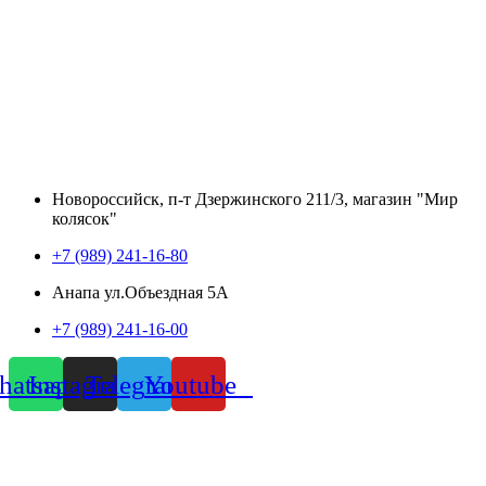
Новороссийск, п-т Дзержинского 211/3, магазин "Мир
колясок"
+7 (989) 241-16-80
Анапа ул.Объездная 5А
+7 (989) 241-16-00
atsapp
Instagram
Telegram
Youtube