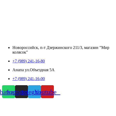
Новороссийск, п-т Дзержинского 211/3, магазин "Мир
колясок"
+7 (989) 241-16-80
Анапа ул.Объездная 5А
+7 (989) 241-16-00
atsapp
Instagram
Telegram
Youtube