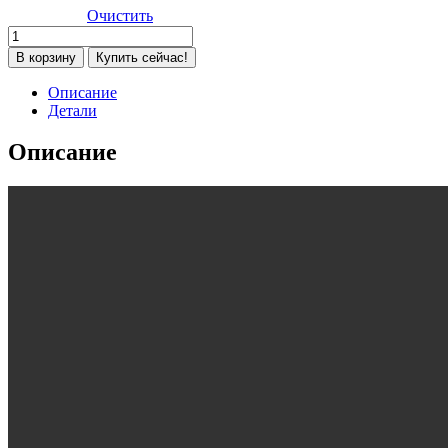
Очистить
Количество
товара
В корзину
Купить сейчас!
Коляска
2
Описание
в
Детали
1
Carrello
Описание
Ultra
F
CRL-
6556,
Vintage
Beige