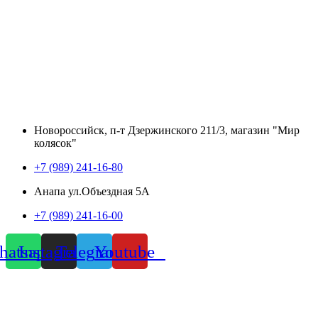
Новороссийск, п-т Дзержинского 211/3, магазин "Мир
колясок"
+7 (989) 241-16-80
Анапа ул.Объездная 5А
+7 (989) 241-16-00
atsapp
Instagram
Telegram
Youtube