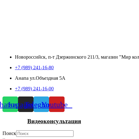
Новороссийск, п-т Дзержинского 211/3, магазин "Мир ко
+7 (989) 241-16-80
Анапа ул.Объездная 5А
+7 (989) 241-16-00
atsapp
Instagram
Telegram
Youtube
Видеоконсультация
Поиск