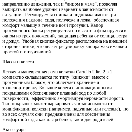
направлению движения, так и “лицом к маме”, позволяя
выбирать наиболее удобный вариант в зависимости от
ситуации. Регулируемая спинка и подножка имеют три
положения наклона: сидя, полулежа и лежа, обеспечивая
комфорт малышу в течение всей прогулки. Капор
прогулочного блока регулируется по высоте и фиксируется в
одном из трех положений, защищая ребенка от солнца, ветра
и дождя. Удобная кнопка-фиксатор расположена на внешней
стороне спинки, что делает регулировку капора максимально
простой и интуитивной.
Шасси и колеса
Легкая и маневренная рама коляски Carrello Ultra 2 в 1
компактно складывается по типу “книжки” вместе с
прогулочным блоком, что облегчает хранение и
транспортировку. Большие колеса с инновационными
покрышками обеспечивают плавный ход по любой
поверхности, эффективно амортизируя неровности дороги.
Тип покрышек может варьироваться в зависимости от
модификации коляски (например, надувные или гелевые), но
во всех случаях они предназначены для обеспечения
комфортной езды как для ребенка, так и для родителей.
Аксессуары