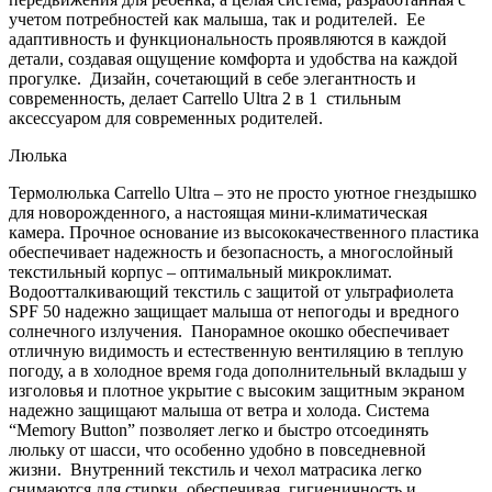
Canvas
учетом потребностей как малыша, так и родителей. Ее
Beige
адаптивность и функциональность проявляются в каждой
(Темно-
детали, создавая ощущение комфорта и удобства на каждой
коричневый)
прогулке. Дизайн, сочетающий в себе элегантность и
современность, делает Carrello Ultra 2 в 1 стильным
аксессуаром для современных родителей.
Люлька
Термолюлька Carrello Ultra – это не просто уютное гнездышко
для новорожденного, а настоящая мини-климатическая
камера. Прочное основание из высококачественного пластика
обеспечивает надежность и безопасность, а многослойный
текстильный корпус – оптимальный микроклимат.
Водоотталкивающий текстиль с защитой от ультрафиолета
SPF 50 надежно защищает малыша от непогоды и вредного
солнечного излучения. Панорамное окошко обеспечивает
отличную видимость и естественную вентиляцию в теплую
погоду, а в холодное время года дополнительный вкладыш у
изголовья и плотное укрытие с высоким защитным экраном
надежно защищают малыша от ветра и холода. Система
“Memory Button” позволяет легко и быстро отсоединять
люльку от шасси, что особенно удобно в повседневной
жизни. Внутренний текстиль и чехол матрасика легко
снимаются для стирки, обеспечивая гигиеничность и