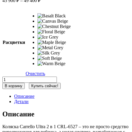
45 900
₽
–
49 400
₽
цен:
45
900 ₽
–
49
400 ₽
Расцветки
Очистить
Количество
товара
В корзину
Купить сейчас!
Коляска
2
Описание
в
Детали
1
Carrello
Описание
Ultra
2025
CRL-
Коляска Carrello Ultra 2 в 1 CRL-6527 – это не просто средство
6527
передвижения для ребенка, а целая система, разработанная с