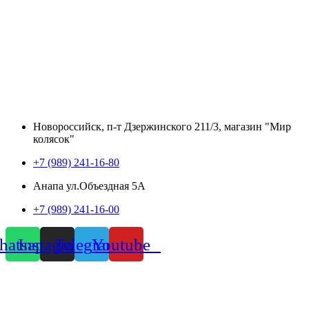
Новороссийск, п-т Дзержинского 211/3, магазин "Мир
колясок"
+7 (989) 241-16-80
Анапа ул.Объездная 5А
+7 (989) 241-16-00
atsapp
Instagram
Telegram
Youtube