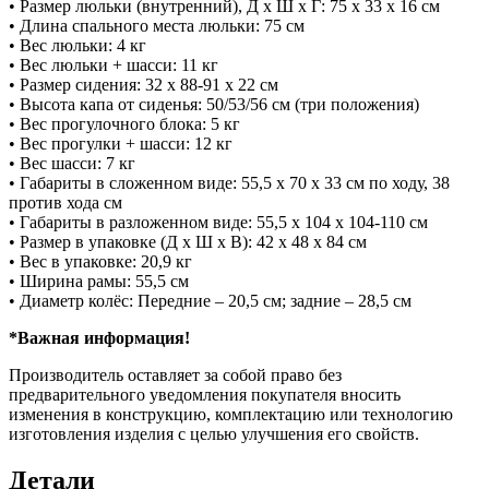
• Размер люльки (внутренний), Д х Ш х Г: 75 х 33 х 16 см
• Длина спального места люльки: 75 см
• Вес люльки: 4 кг
• Вес люльки + шасси: 11 кг
• Размер сидения: 32 х 88-91 х 22 см
• Высота капа от сиденья: 50/53/56 см (три положения)
• Вес прогулочного блока: 5 кг
• Вес прогулки + шасси: 12 кг
• Вес шасси: 7 кг
• Габариты в сложенном виде: 55,5 х 70 х 33 см по ходу, 38
против хода см
• Габариты в разложенном виде: 55,5 х 104 х 104-110 см
• Размер в упаковке (Д х Ш х В): 42 х 48 х 84 см
• Вес в упаковке: 20,9 кг
• Ширина рамы: 55,5 см
• Диаметр колёс: Передние – 20,5 см; задние – 28,5 см
*Важная информация!
Производитель оставляет за собой право без
предварительного уведомления покупателя вносить
изменения в конструкцию, комплектацию или технологию
изготовления изделия с целью улучшения его свойств.
Детали