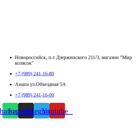
Новороссийск, п-т Дзержинского 211/3, магазин "Мир
колясок"
+7 (989) 241-16-80
Анапа ул.Объездная 5А
+7 (989) 241-16-00
atsapp
Instagram
Telegram
Youtube