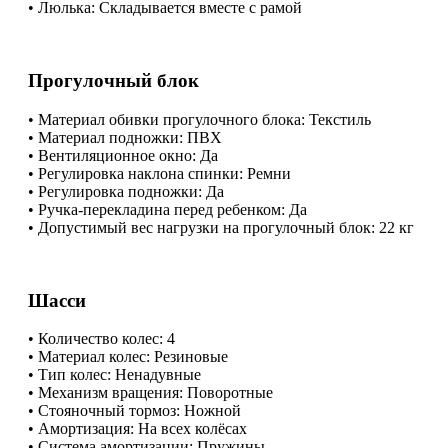
​• Люлька: Складывается вместе с рамой
Прогулочный блок
​• Материал обивки прогулочного блока: Текстиль
​• Материал подножки: ПВХ
​• Вентиляционное окно: Да
​• Регулировка наклона спинки: Ремни
​• Регулировка подножки: Да
​• Ручка-перекладина перед ребенком: Да
​• Допустимый вес нагрузки на прогулочный блок: 22 кг
Шасси
​• Количество колес: 4
​• Материал колес: Резиновые
​• Тип колес: Ненадувные
​• Механизм вращения: Поворотные
​• Стояночный тормоз: Ножной
​• Амортизация: На всех колёсах
​• Система амортизации: Пружины