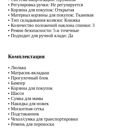
​• Регулировка ручки: Не регулируется
​• Корзина для покупок: Открытая
​• Материал корзины для покупок: Тканевая
​• Тип складывания коляски: Книжка
​• Количество положений наклона спинки: 3
​• Ремни безопасности: 5-и точечные
​• Подходит для ручной клади: Да
Комплектация
​• Люлька
​• Матрасик-вкладыш
​• Прогулочный блок
​• Бампер
​• Корзина для покупок
​• Шасси
​• Сумка для мамы
​• Накидка для ножек
​• Москитная сетка
​• Подстаканник
​• Чехол/сумка для транспортировки
​• Ремень для переноски