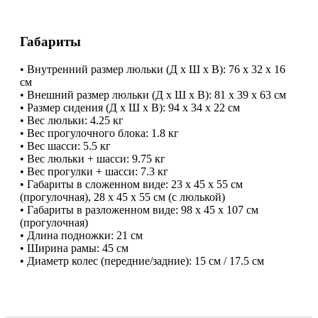
Габариты
​• Внутренний размер люльки (Д х Ш х В): 76 х 32 х 16
см
​• Внешний размер люльки (Д х Ш х В): 81 х 39 х 63 см
​• Размер сидения (Д х Ш х В): 94 х 34 х 22 см
​• Вес люльки: 4.25 кг
​• Вес прогулочного блока: 1.8 кг
​• Вес шасси: 5.5 кг
​• Вес люльки + шасси: 9.75 кг
​• Вес прогулки + шасси: 7.3 кг
​• Габариты в сложенном виде: 23 х 45 х 55 см
(прогулочная), 28 х 45 х 55 см (с люлькой)
​• Габариты в разложенном виде: 98 х 45 х 107 см
(прогулочная)
​• Длина подножки: 21 см
​• Ширина рамы: 45 см
​• Диаметр колес (передние/задние): 15 см / 17.5 см