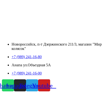
Новороссийск, п-т Дзержинского 211/3, магазин "Мир
колясок"
+7 (989) 241-16-80
Анапа ул.Объездная 5А
+7 (989) 241-16-00
atsapp
Instagram
Telegram
Youtube