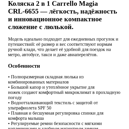
CRL-
Коляска 2 в 1 Carrello Magia
6655,
CRL‑6655 — лёгкость, надёжность
Glace
Pink
и инновационное компактное
(Розовый)
сложение с люлькой.
Модель идеально подходит для ежедневных прогулок и
путешествий: её размер и вес соответствуют нормам
ручной клади, что делает её удобной для поездок на
метро, автобусе, такси и даже авиаперелётов.
Особенности
• Полноразмерная складная люлька из
комбинированных материалов
• Большой капор и утеплённое укрытие для
ножек создают комфортный микроклимат в прохладную
погоду
• Водоотталкивающий текстиль с защитой от
ультрафиолета SPF 50
• Плавная и бесшумная регулировка спинки для
комфорта малыша
• Регулируемые ремни безопасности с мягкими
наплечниками и удобным магнитным замком