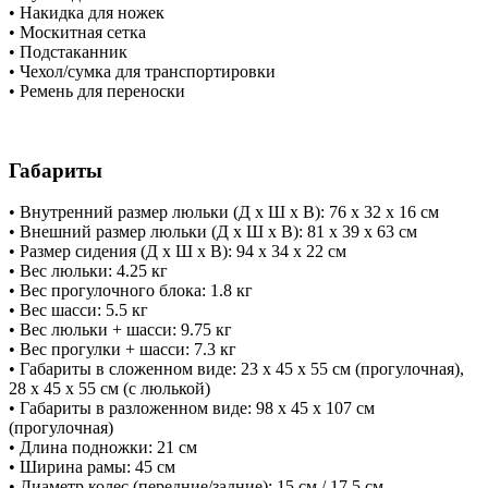
​• Накидка для ножек
​• Москитная сетка
​• Подстаканник
​• Чехол/сумка для транспортировки
​• Ремень для переноски
Габариты
​• Внутренний размер люльки (Д х Ш х В): 76 х 32 х 16 см
​• Внешний размер люльки (Д х Ш х В): 81 х 39 х 63 см
​• Размер сидения (Д х Ш х В): 94 х 34 х 22 см
​• Вес люльки: 4.25 кг
​• Вес прогулочного блока: 1.8 кг
​• Вес шасси: 5.5 кг
​• Вес люльки + шасси: 9.75 кг
​• Вес прогулки + шасси: 7.3 кг
​• Габариты в сложенном виде: 23 х 45 х 55 см (прогулочная),
28 х 45 х 55 см (с люлькой)
​• Габариты в разложенном виде: 98 х 45 х 107 см
(прогулочная)
​• Длина подножки: 21 см
​• Ширина рамы: 45 см
​• Диаметр колес (передние/задние): 15 см / 17.5 см