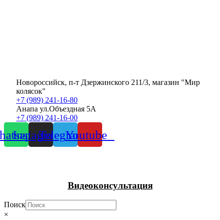
Новороссийск, п-т Дзержинского 211/3, магазин "Мир
колясок"
+7 (989) 241-16-80
Анапа ул.Объездная 5А
+7 (989) 241-16-00
atsapp
Instagram
Telegram
Youtube
Видеоконсультация
Поиск
×