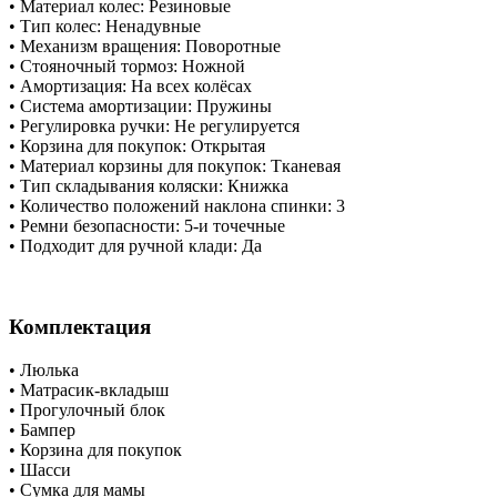
​• Материал колес: Резиновые
​• Тип колес: Ненадувные
​• Механизм вращения: Поворотные
​• Стояночный тормоз: Ножной
​• Амортизация: На всех колёсах
​• Система амортизации: Пружины
​• Регулировка ручки: Не регулируется
​• Корзина для покупок: Открытая
​• Материал корзины для покупок: Тканевая
​• Тип складывания коляски: Книжка
​• Количество положений наклона спинки: 3
​• Ремни безопасности: 5-и точечные
​• Подходит для ручной клади: Да
Комплектация
​• Люлька
​• Матрасик-вкладыш
​• Прогулочный блок
​• Бампер
​• Корзина для покупок
​• Шасси
​• Сумка для мамы