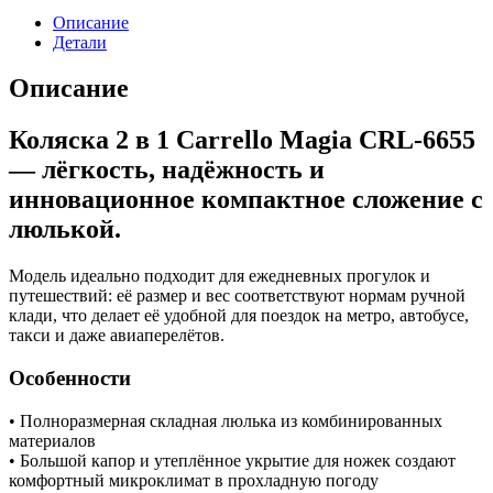
2
Описание
в
Детали
1
Carrello
Описание
Magia
2.0
Коляска 2 в 1 Carrello Magia CRL‑6655
CRL-
6655,
— лёгкость, надёжность и
Elm
инновационное компактное сложение с
Grey
(Серый)
люлькой.
Модель идеально подходит для ежедневных прогулок и
путешествий: её размер и вес соответствуют нормам ручной
клади, что делает её удобной для поездок на метро, автобусе,
такси и даже авиаперелётов.
Особенности
• Полноразмерная складная люлька из комбинированных
материалов
• Большой капор и утеплённое укрытие для ножек создают
комфортный микроклимат в прохладную погоду