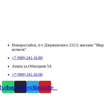
Новороссийск, п-т Дзержинского 211/3, магазин "Мир
колясок"
+7 (989) 241-16-80
Анапа ул.Объездная 5А
+7 (989) 241-16-00
atsapp
Instagram
Telegram
Youtube