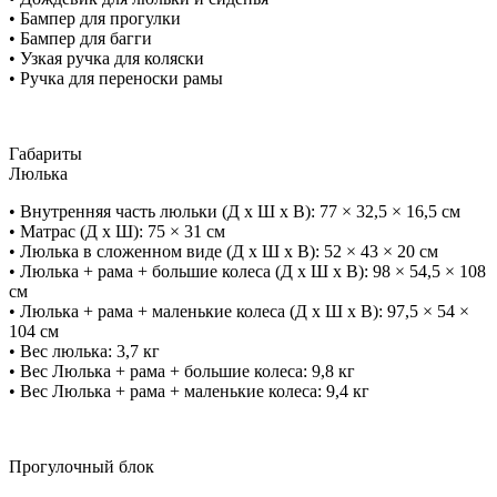
• Бампер для прогулки
• Бампер для багги
• Узкая ручка для коляски
• Ручка для переноски рамы
Габариты
Люлька
• Внутренняя часть люльки (Д х Ш х В): 77 × 32,5 × 16,5 см
• Матрас (Д х Ш): 75 × 31 см
• Люлька в сложенном виде (Д х Ш х В): 52 × 43 × 20 см
• Люлька + рама + большие колеса (Д х Ш х В): 98 × 54,5 × 108
см
• Люлька + рама + маленькие колеса (Д х Ш х В): 97,5 × 54 ×
104 см
• Вес люлька: 3,7 кг
• Вес Люлька + рама + большие колеса: 9,8 кг
• Вес Люлька + рама + маленькие колеса: 9,4 кг
Прогулочный блок