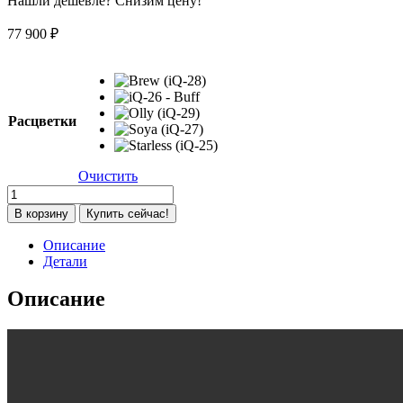
Нашли дешевле? Снизим цену!
77 900
₽
Расцветки
Очистить
Количество
товара
В корзину
Купить сейчас!
Коляска
2
Описание
в
Детали
1
Anex
Описание
iQ
Premium
2026,
Starless
(iQ-
25)