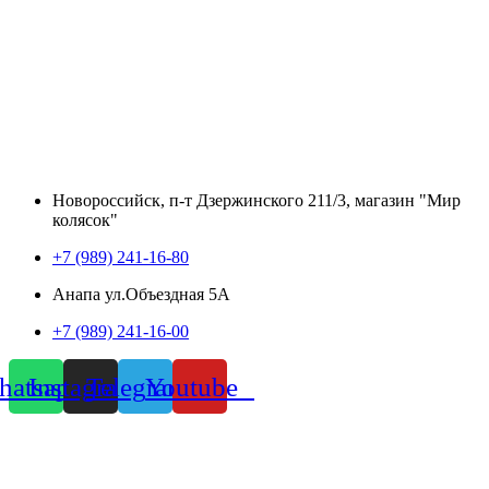
Новороссийск, п-т Дзержинского 211/3, магазин "Мир
колясок"
+7 (989) 241-16-80
Анапа ул.Объездная 5А
+7 (989) 241-16-00
atsapp
Instagram
Telegram
Youtube