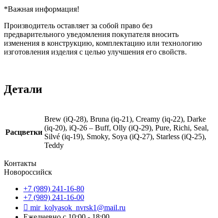
*Важная информация!
Производитель оставляет за собой право без
предварительного уведомления покупателя вносить
изменения в конструкцию, комплектацию или технологию
изготовления изделия с целью улучшения его свойств.
Детали
Brew (iQ-28), Bruna (iq-21), Creamy (iq-22), Darke
(iq-20), iQ-26 – Buff, Olly (iQ-29), Pure, Richi, Seal,
Расцветки
Silvé (iq-19), Smoky, Soya (iQ-27), Starless (iQ-25),
Teddy
Контакты
Новороссийск
+7 (989) 241-16-80
+7 (989) 241-16-00
mir_kolyasok_nvrsk1@mail.ru
Ежедневно с 10:00 - 18:00