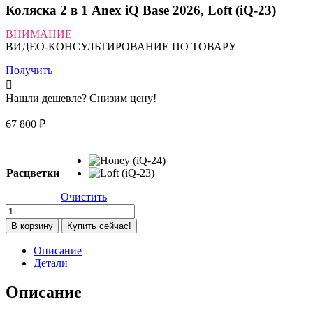
Коляска 2 в 1 Anex iQ Base 2026, Loft (iQ-23)
ВНИМАНИЕ
ВИДЕО-КОНСУЛЬТИРОВАНИЕ ПО ТОВАРУ
Получить
Нашли дешевле? Снизим цену!
67 800
₽
Расцветки
Очистить
Количество
товара
В корзину
Купить сейчас!
Коляска
2
Описание
в
Детали
1
Anex
Описание
iQ
Base