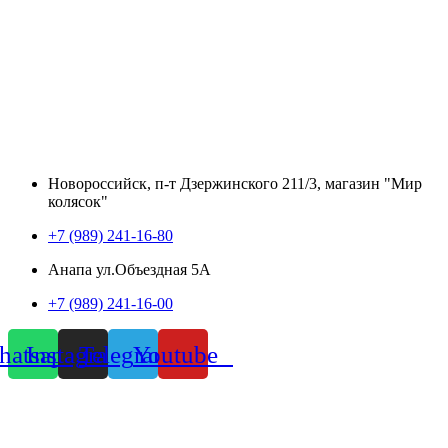
Новороссийск, п-т Дзержинского 211/3, магазин "Мир
колясок"
+7 (989) 241-16-80
Анапа ул.Объездная 5А
+7 (989) 241-16-00
atsapp
Instagram
Telegram
Youtube