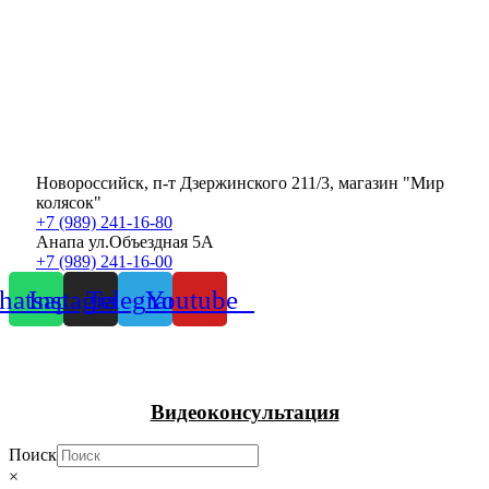
Новороссийск, п-т Дзержинского 211/3, магазин "Мир
колясок"
+7 (989) 241-16-80
Анапа ул.Объездная 5А
+7 (989) 241-16-00
atsapp
Instagram
Telegram
Youtube
Видеоконсультация
Поиск
×