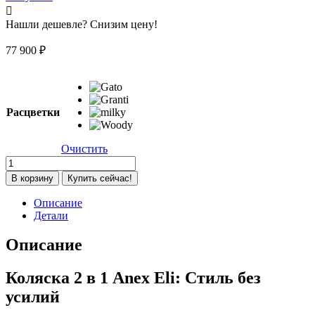
Нашли дешевле? Снизим цену!
77 900
₽
Расцветки
Очистить
Количество
товара
В корзину
Купить сейчас!
Коляска
2
Описание
в
Детали
1
Anex
Описание
Eli,
Woody
Коляска 2 в 1
Anex Eli: Стиль без
(el-
08)
усилий