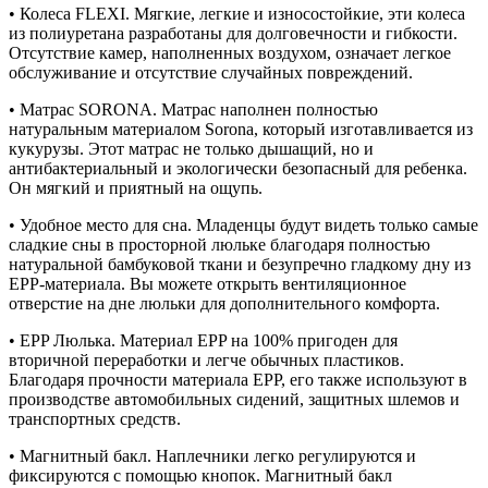
• Колеса FLEXI. Мягкие, легкие и износостойкие, эти колеса
из полиуретана разработаны для долговечности и гибкости.
Отсутствие камер, наполненных воздухом, означает легкое
обслуживание и отсутствие случайных повреждений.
• Матрас SORONA. Матрас наполнен полностью
натуральным материалом Sorona, который изготавливается из
кукурузы. Этот матрас не только дышащий, но и
антибактериальный и экологически безопасный для ребенка.
Он мягкий и приятный на ощупь.
• Удобное место для сна. Младенцы будут видеть только самые
сладкие сны в просторной люльке благодаря полностью
натуральной бамбуковой ткани и безупречно гладкому дну из
EPP-материала. Вы можете открыть вентиляционное
отверстие на дне люльки для дополнительного комфорта.
• EPP Люлька. Материал EPP на 100% пригоден для
вторичной переработки и легче обычных пластиков.
Благодаря прочности материала EPP, его также используют в
производстве автомобильных сидений, защитных шлемов и
транспортных средств.
• Магнитный бакл. Наплечники легко регулируются и
фиксируются с помощью кнопок. Магнитный бакл