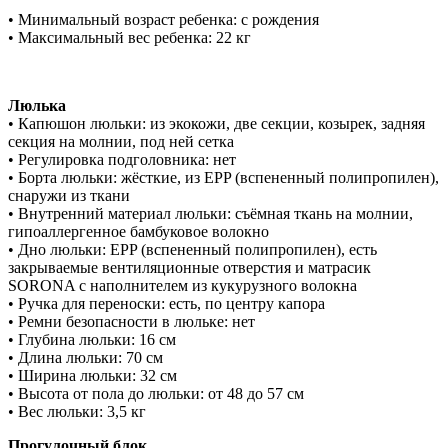
• Минимальный возраст ребенка: с рождения
• Максимальный вес ребенка: 22 кг
Люлька
• Капюшон люльки: из экокожи, две секции, козырек, задняя
секция на молнии, под ней сетка
• Регулировка подголовника: нет
• Борта люльки: жёсткие, из EPP (вспененный полипропилен),
снаружи из ткани
• Внутренний материал люльки: съёмная ткань на молнии,
гипоаллергенное бамбуковое волокно
• Дно люльки: EPP (вспененный полипропилен), есть
закрываемые вентиляционные отверстия и матрасик
SORONA с наполнителем из кукурузного волокна
• Ручка для переноски: есть, по центру капора
• Ремни безопасности в люльке: нет
• Глубина люльки: 16 см
• Длина люльки: 70 см
• Ширина люльки: 32 см
• Высота от пола до люльки: от 48 до 57 см
• Вес люльки: 3,5 кг
Прогулочный блок