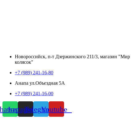
Новороссийск, п-т Дзержинского 211/3, магазин "Мир
колясок"
+7 (989) 241-16-80
Анапа ул.Объездная 5А
+7 (989) 241-16-00
atsapp
Instagram
Telegram
Youtube