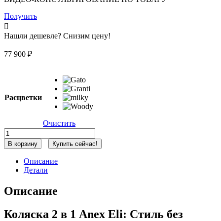
Получить
Нашли дешевле? Снизим цену!
77 900
₽
Расцветки
Очистить
Количество
товара
В корзину
Купить сейчас!
Коляска
2
Описание
в
Детали
1
Anex
Описание
Eli,
Granti
(el-
Коляска 2 в 1
Anex Eli: Стиль без
09)