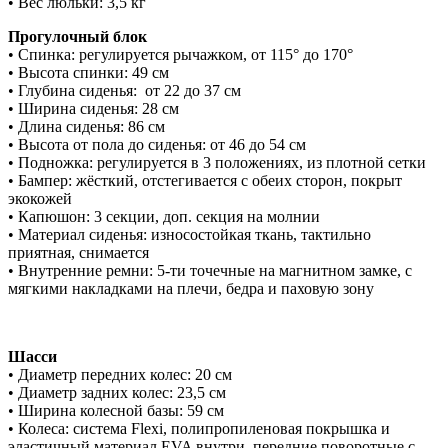
• Вес люльки: 3,5 кг
Прогулочный блок
• Спинка: регулируется рычажком, от 115° до 170°
• Высота спинки: 49 см
• Глубина сиденья: от 22 до 37 см
• Ширина сиденья: 28 см
• Длина сиденья: 86 см
• Высота от пола до сиденья: от 46 до 54 см
• Подножка: регулируется в 3 положениях, из плотной сетки
• Бампер: жёсткий, отстегивается с обеих сторон, покрыт
экокожей
• Капюшон: 3 секции, доп. секция на молнии
• Материал сиденья: износостойкая ткань, тактильно
приятная, снимается
• Внутренние ремни: 5-ти точечные на магнитном замке, с
мягкими накладками на плечи, бедра и паховую зону
Шасси
• Диаметр передних колес: 20 см
• Диаметр задних колес: 23,5 см
• Ширина колесной базы: 59 см
• Колеса: cистема Flexi, полипропиленовая покрышка и
эластичный материал EVA внутри, передние поворотные с