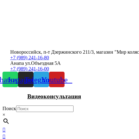
Новороссийск, п-т Дзержинского 211/3, магазин "Мир коля
+7 (989) 241-16-80
Анапа ул.Объездная 5А
+7 (989) 241-16-00
atsapp
Instagram
Telegram
Youtube
Видеоконсультация
Поиск
×