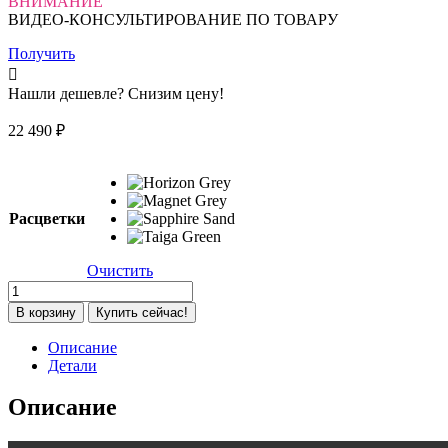
ВНИМАНИЕ
ВИДЕО-КОНСУЛЬТИРОВАНИЕ ПО ТОВАРУ
Получить
Нашли дешевле? Снизим цену!
22 490
₽
Расцветки
Очистить
Количество
товара
В корзину
Купить сейчас!
Детская
прогулочная
Описание
коляска
Детали
Pituso
Pera
Описание
Plus
X-