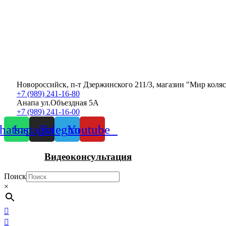
Новороссийск, п-т Дзержинского 211/3, магазин "Мир коля
+7 (989) 241-16-80
Анапа ул.Объездная 5А
+7 (989) 241-16-00
atsapp
Instagram
Telegram
Youtube
Видеоконсультация
Поиск
×