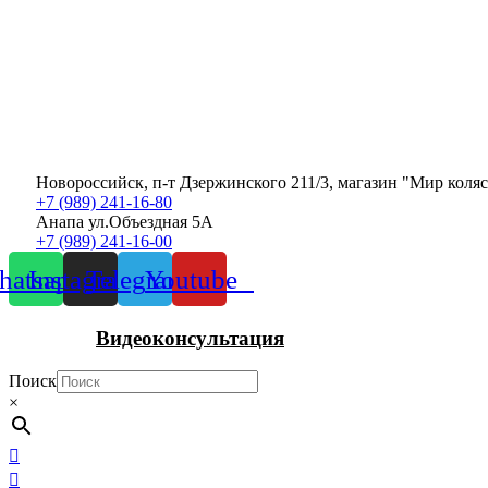
Новороссийск, п-т Дзержинского 211/3, магазин "Мир коля
+7 (989) 241-16-80
Анапа ул.Объездная 5А
+7 (989) 241-16-00
atsapp
Instagram
Telegram
Youtube
Видеоконсультация
Поиск
×