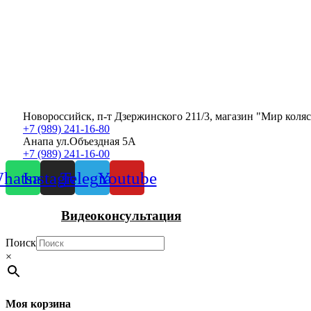
Новороссийск, п-т Дзержинского 211/3, магазин "Мир коля
+7 (989) 241-16-80
Анапа ул.Объездная 5А
+7 (989) 241-16-00
hatsapp
Instagram
Telegram
Youtube
Видеоконсультация
Поиск
×
Моя корзина