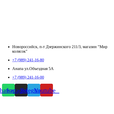
Новороссийск, п-т Дзержинского 211/3, магазин "Мир
колясок"
+7 (989) 241-16-80
Анапа ул.Объездная 5А
+7 (989) 241-16-00
atsapp
Instagram
Telegram
Youtube