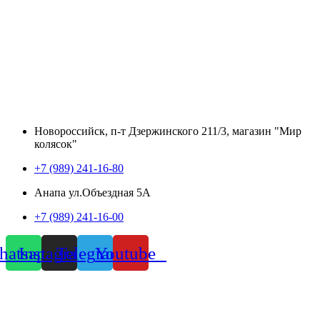
Новороссийск, п-т Дзержинского 211/3, магазин "Мир
колясок"
+7 (989) 241-16-80
Анапа ул.Объездная 5А
+7 (989) 241-16-00
atsapp
Instagram
Telegram
Youtube