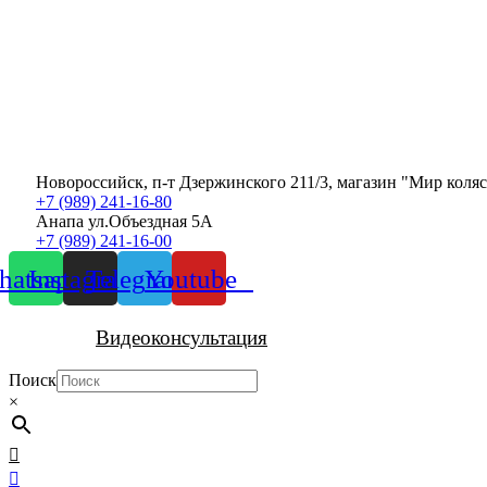
Новороссийск, п-т Дзержинского 211/3, магазин "Мир коля
+7 (989) 241-16-80
Анапа ул.Объездная 5А
+7 (989) 241-16-00
atsapp
Instagram
Telegram
Youtube
Видеоконсультация
Поиск
×