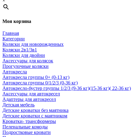
×
Моя корзина
Главная
Категории
Коляски для новорожденных
Коляски 2в1/3в1
Коляски для двойни
Аксессуары для колясок
Прогулочные коляски
Автокресла
Автокресла группы 0+ (0-13 кг)
Автокресла группы 0/1/2/3 (0-36 кг)
Автокресло-бустер группы 1/2/3 (9-36 кг)(15-36 кг)( 22-36 кг)
Аксессуары для автокресел
Адаптеры для автокресел
Детская мебель
Детские кроватки без маятника
Детские кроватки с маятником
Кроватки- трансформеры
Пеленальные комоды
Подростковые кровати