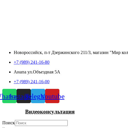
Новороссийск, п-т Дзержинского 211/3, магазин "Мир ко
+7 (989) 241-16-80
Анапа ул.Объездная 5А
+7 (989) 241-16-00
hatsapp
Instagram
Telegram
Youtube
Видеоконсультация
Поиск