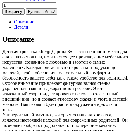
Количество
товара
В корзину
Купить сейчас!
Детская
кроватка
Описание
Кедр
Детали
Дарина
3
Описание
(маятник
универсальный,
Детская кроватка «Кедр Дарина 3» — это не просто место для
ящик,
сна вашего малыша, но и настоящее произведение мебельного
колесо)
искусства, созданное с любовью и заботой о самых
кашемир
маленьких. Каждый элемент этой кроватки продуман до
мелочей, чтобы обеспечить максимальный комфорт и
безопасность вашего ребенка, а также удобство для родителей.
Особое внимание привлекает фигурная задняя стенка,
украшенная изящной декоративной резьбой. Этот
изысканный узор придает кроватке не только элегантный
внешний вид, но и создает атмосферу сказки и уюта в детской
комнате. Ваш малыш будет расти в окружении красоты и
тепла.
Универсальный маятник, которым оснащена кроватка,
является настоящей находкой для современных родителей. Он
позволяет выбрать продольное или поперечное качание,
адаптируясь к индивидуальным предпочтениям вашего