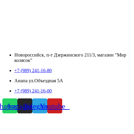
Новороссийск, п-т Дзержинского 211/3, магазин "Мир
колясок"
+7 (989) 241-16-80
Анапа ул.Объездная 5А
+7 (989) 241-16-00
atsapp
Instagram
Telegram
Youtube