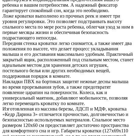
ребенка и вашим потребностям. А надежный фиксатор
гарантирует спокойный сон, когда это необходимо.
Ложе кроватки выполнено из прочных реек и имеет три
уровня регулировки. Это позволяет подстраивать высоту
спального места по мере роста ребенка, облегчая уход за ним в
первые месяцы жизни и обеспечивая безопасность
подрастающего непоседы.
Передняя стенка кроватки легко снимается, а также имеет два
положения по высоте, что делает процесс укладывания
малыша и его доставания максимально удобным. Практичный
закрытый ящик, расположенный под спальным местом, станет
идеальным местом для хранения детских игрушек,
постельного белья или других необходимых вещей,
поддерживая порядок в комнате.
Накладки ПВХ на бортиках защитят нежные десны малыша
во время прорезывания зубов, а также предотвратят
появление царапин на поверхности. Колеса, как и
универсальный маятник, добавляют мобильности, позволяя
легко перемещать кроватку по комнате.
Изготовленная из массива березы, ЛДСП и МДФ, кроватка
«Кедр Дарина 3» отличается прочностью, долговечностью и
безопасностью используемых материалов. Спальное место
размером 120х60 см предоставляет достаточно пространства
для комфортного сна и игр. Габариты кроватки (127x69x110