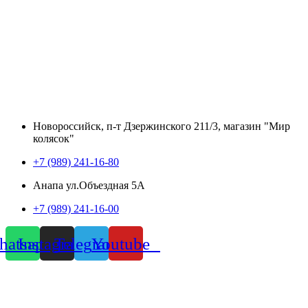
Новороссийск, п-т Дзержинского 211/3, магазин "Мир
колясок"
+7 (989) 241-16-80
Анапа ул.Объездная 5А
+7 (989) 241-16-00
atsapp
Instagram
Telegram
Youtube