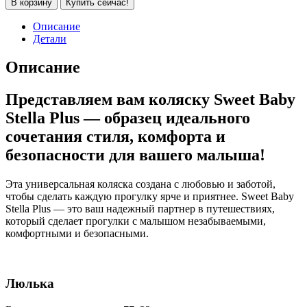
В корзину
Купить сейчас!
Детская
коляска
Описание
Sweet
Детали
Baby
Stella
Описание
Plus
Therma
Представляем вам коляску Sweet Baby
2
в
Stella Plus — образец идеального
1
сочетания стиля, комфорта и
(Серый)
безопасности для вашего малыша!
Эта универсальная коляска создана с любовью и заботой,
чтобы сделать каждую прогулку ярче и приятнее. Sweet Baby
Stella Plus — это ваш надежный партнер в путешествиях,
который сделает прогулки с малышом незабываемыми,
комфортными и безопасными.
Люлька