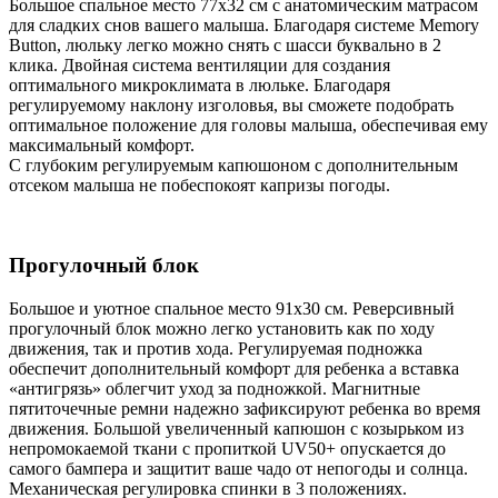
Большое спальное место 77х32 см с анатомическим матрасом
для сладких снов вашего малыша. Благодаря системе Memory
Button, люльку легко можно снять с шасси буквально в 2
клика. Двойная система вентиляции для создания
оптимального микроклимата в люльке. Благодаря
регулируемому наклону изголовья, вы сможете подобрать
оптимальное положение для головы малыша, обеспечивая ему
максимальный комфорт.
С глубоким регулируемым капюшоном с дополнительным
отсеком малыша не побеспокоят капризы погоды.
Прогулочный блок
Большое и уютное спальное место 91х30 см. Реверсивный
прогулочный блок можно легко установить как по ходу
движения, так и против хода. Регулируемая подножка
обеспечит дополнительный комфорт для ребенка а вставка
«антигрязь» облегчит уход за подножкой. Магнитные
пятиточечные ремни надежно зафиксируют ребенка во время
движения. Большой увеличенный капюшон с козырьком из
непромокаемой ткани с пропиткой UV50+ опускается до
самого бампера и защитит ваше чадо от непогоды и солнца.
Механическая регулировка спинки в 3 положениях.