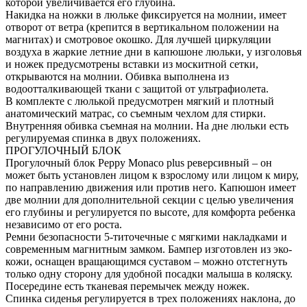
которой увеличивается его глубина.
Накидка на ножки в люльке фиксируется на молнии, имеет
отворот от ветра (крепится в вертикальном положении на
магнитах) и смотровое окошко. Для лучшей циркуляции
воздуха в жаркие летние дни в капюшоне люльки, у изголовья
и ножек предусмотрены вставки из москитной сетки,
открываются на молнии. Обивка выполнена из
водоотталкивающей ткани с защитой от ультрафиолета.
В комплекте с люлькой предусмотрен мягкий и плотный
анатомический матрас, со съемным чехлом для стирки.
Внутренняя обивка съемная на молнии. На дне люльки есть
регулируемая спинка в двух положениях.
ПРОГУЛОЧНЫЙ БЛОК
Прогулочный блок Peppy Monaco plus реверсивный – он
может быть установлен лицом к взрослому или лицом к миру,
по направлению движения или против него. Капюшон имеет
две молнии для дополнительной секции с целью увеличения
его глубины и регулируется по высоте, для комфорта ребенка
независимо от его роста.
Ремни безопасности 5-титочечные с мягкими накладками и
современным магнитным замком. Бампер изготовлен из эко-
кожи, оснащен вращающимся суставом – можно отстегнуть
только одну сторону для удобной посадки малыша в коляску.
Посередине есть тканевая перемычек между ножек.
Спинка сиденья регулируется в трех положениях наклона, до