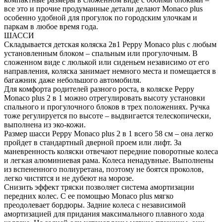
все это и прочие продуманные детали делают Monaco plus
особенно удобной для прогулок по городским улочкам и
паркам в любое время года.
ШАССИ
Складывается детская коляска 2в1 Peppy Monaco plus с любым
установленным блоком – спальным или прогулочным. В
сложенном виде с люлькой или сиденьем независимо от его
направления, коляска занимает немного места и помещается в
багажник даже небольшого автомобиля.
Для комфорта родителей разного роста, в коляске Peppy
Monaco plus 2 в 1 можно отрегулировать высоту установки
спального и прогулочного блоков в трех положениях. Ручка
тоже регулируется по высоте – выдвигается телескопически,
выполнена из эко-кожи.
Размер шасси Peppy Monaco plus 2 в 1 всего 58 см – она легко
пройдет в стандартный дверной проем или лифт. За
маневренность коляски отвечают передние поворотные колеса
и легкая алюминиевая рама. Колеса ненадувные. Выполнены
из вспененного полиуретана, поэтому не боятся проколов,
легко чистятся и не дубеют на морозе.
Снизить эффект тряски позволяет система амортизации
передних колес. С ее помощью Monaco plus мягко
преодолевает бордюры. Задние колеса с независимой
амортизацией для придания максимального плавного хода