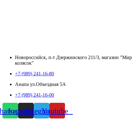
Новороссийск, п-т Дзержинского 211/3, магазин "Мир
колясок"
+7 (989) 241-16-80
Анапа ул.Объездная 5А
+7 (989) 241-16-00
atsapp
Instagram
Telegram
Youtube