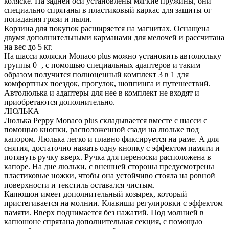
коляске. На задней оси установлены мягкие пружины, они
специально спрятаны в пластиковый каркас для защиты ог
попадания грязи и пыли.
Корзина для покупок расширяется на магнитах. Оснащена
двумя дополнительными карманами для мелочей и рассчитана
на вес до 5 кг.
На шасси коляски Monaco plus можно установить автолюльку
группы 0+, с помощью специальных адаптеров и таким
образом получится полноценный комплект 3 в 1 для
комфортных поездок, прогулок, шоппинга и путешествий.
Автолюлька и адаптеры для нее в комплект не входят и
приобретаются дополнительно.
ЛЮЛЬКА
Люлька Peppy Monaco plus складывается вместе с шасси с
помощью кнопки, расположенной сзади на люльке под
капором. Люлька легко и плавно фиксируется на раме. А для
снятия, достаточно нажать одну кнопку с эффектом памяти и
потянуть ручку вверх. Ручка для переноски расположена в
капоре. На дне люльки, с внешней стороны предусмотрены
пластиковые ножки, чтобы она устойчиво стояла на ровной
поверхности и текстиль оставался чистым.
Капюшон имеет дополнительный козырек, который
пристегивается на молнии. Клавиши регулировки с эффектом
памяти. Вверх поднимается без нажатий. Под молнией в
капюшоне спрятана дополнительная секция, с помощью