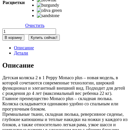
Расцветки
Очистить
Количество
товара
В корзину
Купить сейчас!
Детская
коляска
Описание
Peppy
Детали
Monaco
Plus
Описание
2
в
1
Детская коляска 2 в 1 Peppy Monaco plus – новая модель, в
Burgundy
которой сочетаются современные технологии, широкий
(винный),
функционал и элегантный внешний вид. Подходит для детей
рама
с рождения до 4 лет (максимальный вес ребенка 22 кг).
коричневая
Главное преимущество Monaco plus – складная люлька.
Коляска складывается одинаково удобно со спальным или
прогулочным блоком.
Премиальные ткани, складная люлька, реверсивное сиденье,
глубокие капюшоны и теплые накидки на ножки у каждого из
блоков, а также относительно легкая рама, узкое шасси и
компактные размеры в сложенном виде с обоими блоками –