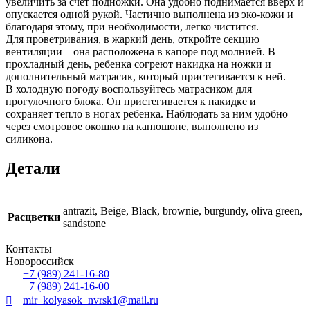
увеличить за счет подножки. Она удобно поднимается вверх и
опускается одной рукой. Частично выполнена из эко-кожи и
благодаря этому, при необходимости, легко чистится.
Для проветривания, в жаркий день, откройте секцию
вентиляции – она расположена в капоре под молнией. В
прохладный день, ребенка согреют накидка на ножки и
дополнительный матрасик, который пристегивается к ней.
В холодную погоду воспользуйтесь матрасиком для
прогулочного блока. Он пристегивается к накидке и
сохраняет тепло в ногах ребенка. Наблюдать за ним удобно
через смотровое окошко на капюшоне, выполнено из
силикона.
Детали
antrazit, Beige, Black, brownie, burgundy, oliva green,
Расцветки
sandstone
Контакты
Новороссийск
+7 (989) 241-16-80
+7 (989) 241-16-00
mir_kolyasok_nvrsk1@mail.ru