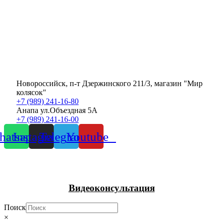
Новороссийск, п-т Дзержинского 211/3, магазин "Мир
колясок"
+7 (989) 241-16-80
Анапа ул.Объездная 5А
+7 (989) 241-16-00
atsapp
Instagram
Telegram
Youtube
Видеоконсультация
Поиск
×