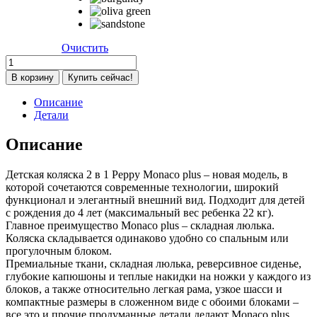
Очистить
Количество
товара
В корзину
Купить сейчас!
Детская
коляска
Описание
Peppy
Детали
Monaco
Plus
Описание
2
в
Детская коляска 2 в 1 Peppy Monaco plus – новая модель, в
1
которой сочетаются современные технологии, широкий
Antrazit
функционал и элегантный внешний вид. Подходит для детей
(графитовый),
с рождения до 4 лет (максимальный вес ребенка 22 кг).
рама
Главное преимущество Monaco plus – складная люлька.
серая
Коляска складывается одинаково удобно со спальным или
прогулочным блоком.
Премиальные ткани, складная люлька, реверсивное сиденье,
глубокие капюшоны и теплые накидки на ножки у каждого из
блоков, а также относительно легкая рама, узкое шасси и
компактные размеры в сложенном виде с обоими блоками –
все это и прочие продуманные детали делают Monaco plus