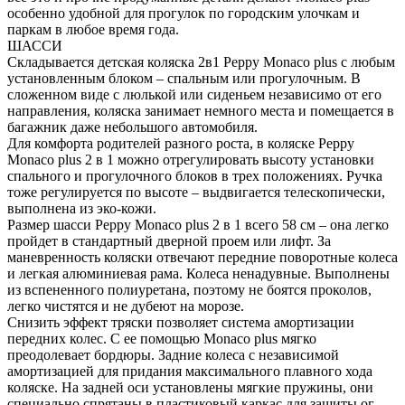
особенно удобной для прогулок по городским улочкам и
паркам в любое время года.
ШАССИ
Складывается детская коляска 2в1 Peppy Monaco plus с любым
установленным блоком – спальным или прогулочным. В
сложенном виде с люлькой или сиденьем независимо от его
направления, коляска занимает немного места и помещается в
багажник даже небольшого автомобиля.
Для комфорта родителей разного роста, в коляске Peppy
Monaco plus 2 в 1 можно отрегулировать высоту установки
спального и прогулочного блоков в трех положениях. Ручка
тоже регулируется по высоте – выдвигается телескопически,
выполнена из эко-кожи.
Размер шасси Peppy Monaco plus 2 в 1 всего 58 см – она легко
пройдет в стандартный дверной проем или лифт. За
маневренность коляски отвечают передние поворотные колеса
и легкая алюминиевая рама. Колеса ненадувные. Выполнены
из вспененного полиуретана, поэтому не боятся проколов,
легко чистятся и не дубеют на морозе.
Снизить эффект тряски позволяет система амортизации
передних колес. С ее помощью Monaco plus мягко
преодолевает бордюры. Задние колеса с независимой
амортизацией для придания максимального плавного хода
коляске. На задней оси установлены мягкие пружины, они
специально спрятаны в пластиковый каркас для защиты ог