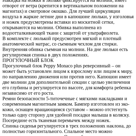
Накидка на ножки в люльке фиксируется на молнии, имеет
отворот от ветра (крепится в вертикальном положении на
магнитах) и смотровое окошко. Для лучшей циркуляции
воздуха в жаркие летние дни в капюшоне люльки, у изголовья
и ножек предусмотрены вставки из москитной сетки,
открываются на молнии. Обивка выполнена из
водоотталкивающей ткани с защитой от ультрафиолета.
В комплекте с люлькой предусмотрен мягкий и плотный
анатомический матрас, со съемным чехлом для стирки.
Внутренняя обивка съемная на молнии. На дне люльки есть
регулируемая спинка в двух положениях.
ПРОГУЛОЧНЫЙ БЛОК
Прогулочный блок Peppy Monaco plus реверсивный – он
может быть установлен лицом к взрослому или лицом к миру,
по направлению движения или против него. Капюшон имеет
две молнии для дополнительной секции с целью увеличения
его глубины и регулируется по высоте, для комфорта ребенка
независимо от его роста.
Ремни безопасности 5-титочечные с мягкими накладками и
современным магнитным замком. Бампер изготовлен из эко-
кожи, оснащен вращающимся суставом – можно отстегнуть
только одну сторону для удобной посадки малыша в коляску.
Посередине есть тканевая перемычек между ножек.
Спинка сиденья регулируется в трех положениях наклона, до
полностью горизонтального. Спальное место можно