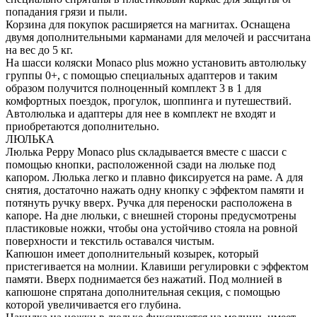
попадания грязи и пыли.
Корзина для покупок расширяется на магнитах. Оснащена
двумя дополнительными карманами для мелочей и рассчитана
на вес до 5 кг.
На шасси коляски Monaco plus можно установить автолюльку
группы 0+, с помощью специальных адаптеров и таким
образом получится полноценный комплект 3 в 1 для
комфортных поездок, прогулок, шоппинга и путешествий.
Автолюлька и адаптеры для нее в комплект не входят и
приобретаются дополнительно.
ЛЮЛЬКА
Люлька Peppy Monaco plus складывается вместе с шасси с
помощью кнопки, расположенной сзади на люльке под
капором. Люлька легко и плавно фиксируется на раме. А для
снятия, достаточно нажать одну кнопку с эффектом памяти и
потянуть ручку вверх. Ручка для переноски расположена в
капоре. На дне люльки, с внешней стороны предусмотрены
пластиковые ножки, чтобы она устойчиво стояла на ровной
поверхности и текстиль оставался чистым.
Капюшон имеет дополнительный козырек, который
пристегивается на молнии. Клавиши регулировки с эффектом
памяти. Вверх поднимается без нажатий. Под молнией в
капюшоне спрятана дополнительная секция, с помощью
которой увеличивается его глубина.