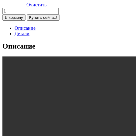
Очистить
Количество
товара
В корзину
Купить сейчас!
Автокресло
Peppy
Описание
Urban
Детали
Isofix
(0-
Описание
36
кг),
Iron
(Светло-
серый)