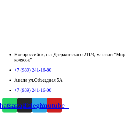
Новороссийск, п-т Дзержинского 211/3, магазин "Мир
колясок"
+7 (989) 241-16-80
Анапа ул.Объездная 5А
+7 (989) 241-16-00
atsapp
Instagram
Telegram
Youtube