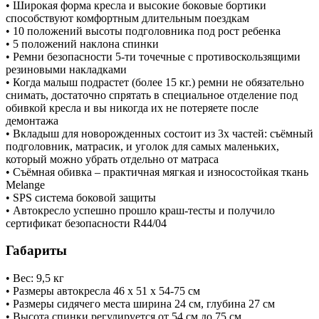
• Широкая форма кресла и высокие боковые бортики
способствуют комфортным длительным поездкам
• 10 положений высоты подголовника под рост ребенка
• 5 положений наклона спинки
• Ремни безопасности 5-ти точечные с противоскользящими
резиновыми накладками
• Когда малыш подрастет (более 15 кг.) ремни не обязательно
снимать, достаточно спрятать в специальное отделение под
обивкой кресла и вы никогда их не потеряете после
демонтажа
• Вкладыш для новорожденных состоит из 3х частей: съёмный
подголовник, матрасик, и уголок для самых маленьких,
который можно убрать отдельно от матраса
• Съёмная обивка – практичная мягкая и износостойкая ткань
Melange
• SPS система боковой защиты
• Автокресло успешно прошло краш-тесты и получило
сертификат безопасности R44/04
Габариты
• Вес: 9,5 кг
• Размеры автокресла 46 х 51 х 54-75 см
• Размеры сидячего места ширина 24 см, глубина 27 см
• Высота спинки регулируется от 54 см до 75 см