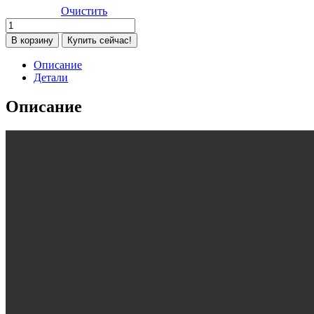
Очистить
Количество
товара
В корзину
Купить сейчас!
Автокресло
Peppy
Описание
Urban
Детали
Isofix
(0-
Описание
36
кг),
Black
(Черный)