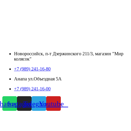
Новороссийск, п-т Дзержинского 211/3, магазин "Мир
колясок"
+7 (989) 241-16-80
Анапа ул.Объездная 5А
+7 (989) 241-16-00
atsapp
Instagram
Telegram
Youtube