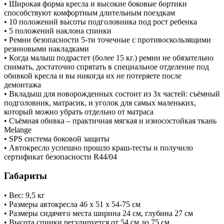
• Широкая форма кресла и высокие боковые бортики
способствуют комфортным длительным поездкам
• 10 положений высоты подголовника под рост ребенка
• 5 положений наклона спинки
• Ремни безопасности 5-ти точечные с противоскользящими
резиновыми накладками
• Когда малыш подрастет (более 15 кг.) ремни не обязательно
снимать, достаточно спрятать в специальное отделение под
обивкой кресла и вы никогда их не потеряете после
демонтажа
• Вкладыш для новорожденных состоит из 3х частей: съёмный
подголовник, матрасик, и уголок для самых маленьких,
который можно убрать отдельно от матраса
• Съёмная обивка – практичная мягкая и износостойкая ткань
Melange
• SPS система боковой защиты
• Автокресло успешно прошло краш-тесты и получило
сертификат безопасности R44/04
Габариты
• Вес: 9,5 кг
• Размеры автокресла 46 х 51 х 54-75 см
• Размеры сидячего места ширина 24 см, глубина 27 см
• Высота спинки регулируется от 54 см до 75 см