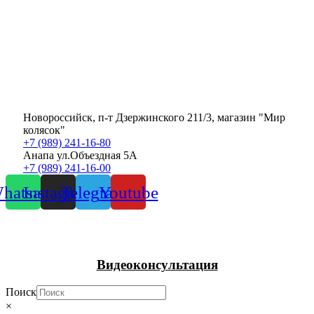
Новороссийск, п-т Дзержинского 211/3, магазин "Мир
колясок"
+7 (989) 241-16-80
Анапа ул.Объездная 5А
+7 (989) 241-16-00
hatsapp
Instagram
Telegram
Youtube
Видеоконсультация
Поиск
×