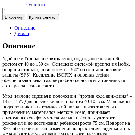
Очистить
Количество
товара
В корзину
Купить сейчас!
Автокресло
Carrello
Описание
Octopus
Детали
K83
(0-
Описание
36
кг),
Удобное и безопасное автокресло, подходящее для детей
Sandstone
ростом от 40 до 150 см. Оснащено системой крепления Isofix,
Beige
опорной стойкой, поворотом на 360° и системой боковой
(Коричневый)
защиты (SPS). Крепление ISOFIX и опорная стойка
обеспечивают максимальную безопасность и устойчивость
автокресла в салоне авто.
Угол наклона сиденья в положении “против хода движения” –
132°-145°. Для перевозки детей ростом 40-105 см. Маленький
подголовник и анатомический вкладыш изготовлены с
применением материалов Memory Foam, принимает
анатомическую форму тела малыша. Используются от
рождения и до достижения ребёнком роста 75 см. Поворот на
360° обеспечит лёгкое изменение направления сиденья, а так
же комфортное усаживание маленького пассажира.