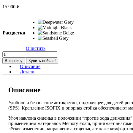
15 900
₽
Расцветки
Очистить
Количество
товара
В корзину
Купить сейчас!
Автокресло
Описание
Carrello
Детали
Octopus
K83
(0-
Описание
36
кг),
Midnight
Удобное и безопасное автокресло, подходящее для детей рос
Black
(SPS). Крепление ISOFIX и опорная стойка обеспечивают ма
(Черный)
Угол наклона сиденья в положении “против хода движения” 
применением материалов Memory Foam, принимает анатомиче
лёгкое изменение направления сиденья, а так же комфортно