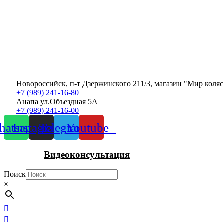
Новороссийск, п-т Дзержинского 211/3, магазин "Мир коля
+7 (989) 241-16-80
Анапа ул.Объездная 5А
+7 (989) 241-16-00
atsapp
Instagram
Telegram
Youtube
Видеоконсультация
Поиск
×