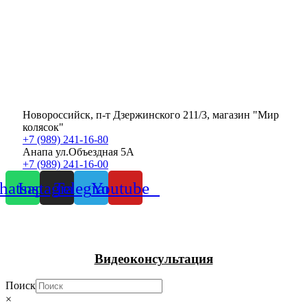
Новороссийск, п-т Дзержинского 211/3, магазин "Мир
колясок"
+7 (989) 241-16-80
Анапа ул.Объездная 5А
+7 (989) 241-16-00
atsapp
Instagram
Telegram
Youtube
Видеоконсультация
Поиск
×