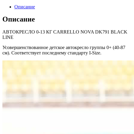
0-
Описание
13
КГ
Описание
CARRELLO
NOVA
АВТОКРЕСЛО 0-13 КГ CARRELLO NOVA DK791 BLACK
DK791
LINE
BLACK
LINE
Усовершенствованное детское автокресло группы 0+ (40-87
см). Соответствует последнему стандарту I-Size.