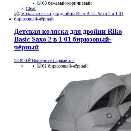
Clear
Детская коляска для двойни Riko
Basic Saxo 2 в 1 01 бирюзовый-
чёрный
Этот
58 850
₽
Выберите параметры
товар
имеет
несколько
вариаций.
Опции
можно
выбрать
на
странице
товара.