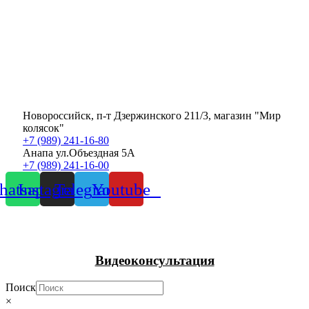
Новороссийск, п-т Дзержинского 211/3, магазин "Мир
колясок"
+7 (989) 241-16-80
Анапа ул.Объездная 5А
+7 (989) 241-16-00
atsapp
Instagram
Telegram
Youtube
Видеоконсультация
Поиск
×