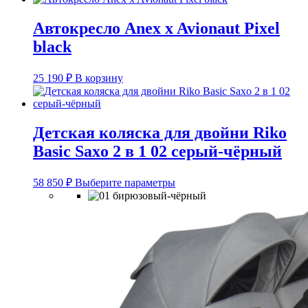
Автокресло Anex x Avionaut Pixel
black
25 190
₽
В корзину
Детская коляска для двойни Riko
Basic Saxo 2 в 1 02 серый-чёрный
Этот
58 850
₽
Выберите параметры
товар
имеет
несколько
вариаций.
Опции
можно
выбрать
на
странице
товара.