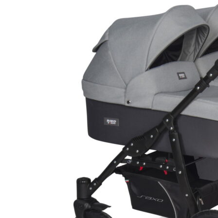
несколько
вариаций.
Опции
можно
выбрать
на
странице
товара.